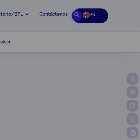
ctorio/BPL
Contáctenos
EN
olver