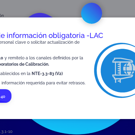
ión
utorizados de Verificación Metrológica (OVM)
de información obligatoria -LAC
rsonal clave o solicitar actualización de
40
y remítelo a los canales definidos por la
SIGUIENTE
oratorios de Calibración.
FR-3.3.1-09
tablecidos en la
NTE-3.3-83 (V2)
 información requerida para evitar retrasos.
-40
.3.1-10