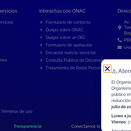
ervicios
Interactúa con ONAC
Direc
Av.
rvicios
Formulario de contacto
Tor
Quejas sobre ONAC
Bog
Quejas sobre un OEC
PBX
Formulario de apelación
ona
Encuesta nuevos servicios
rnos
Consulta Pública de Documentos
Tratamiento de Datos Personales
⚠️
Aten
El Organi
Organismo
público e
reducción
julio de 2
|
Términos de uso
Lunes a j
Viernes:
7:
Transparencia
Conectamos la Calidad de Col