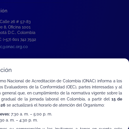
ción
 Calle 26 # 57-83
re 8, Oficina 1001
otá D.C., Colombia
: (+57) 601 742 7592
c@onac.org.co
ción
smo Nacional de Acreditación de Colombia (ONAC) informa a los
s Evaluadores de la Conformidad (OEC), partes interesadas y al
n general que, en cumplimiento de la normativa vigente sobre la
 gradual de la jornada laboral en Colombia, a partir del
15 de
026
se actualizará el horario de atención del Organismo:
ueves:
7:30 a. m. – 5:00 p. m.
30 a. m. – 4:30 p. m.
ombia con el Mundo