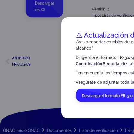
Descargar
Versión: 3
255 KB
Tipo:
Lista de verificac
Dirigido a:
Organismos a
⚠️ Actualización 
¿Vas a reportar cambios de pe
alcance?
Diligencia el formato
FR-3.0-
ANTERIOR
Coordinación Sectorial de Lab
FR-3.3.2-59
Ten en cuenta los tiempos es
Asegúrate de adjuntar toda la
Descarga el formato FR-3.0
ONAC
Inicio ONAC
Documentos
Lista de verificación
FR-3