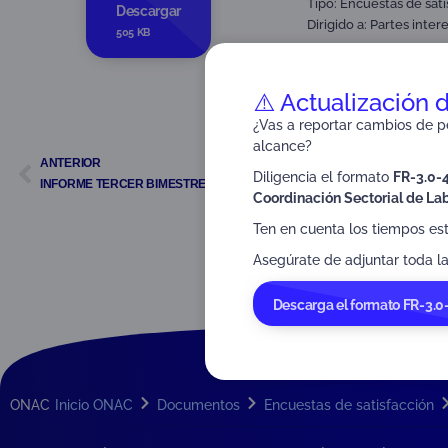
Tipo:
Encuestas de sati
Descargar
Dirigido a:
Partes inter
505 KB
⚠️ Actualización 
¿Vas a reportar cambios de pe
alcance?
ANTERIOR
Diligencia el formato
FR-3.0-
INFORME TERCER BIMESTRE 2023
Coordinación Sectorial de Lab
Ten en cuenta los tiempos es
Asegúrate de adjuntar toda la
Descarga el formato FR-3.0
ONAC
Inicio ONAC
Documentos
Encuestas de satisfacción