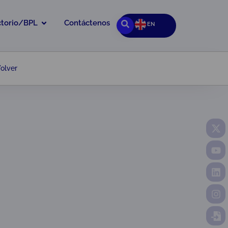
ctorio/BPL
Contáctenos
EN
olver