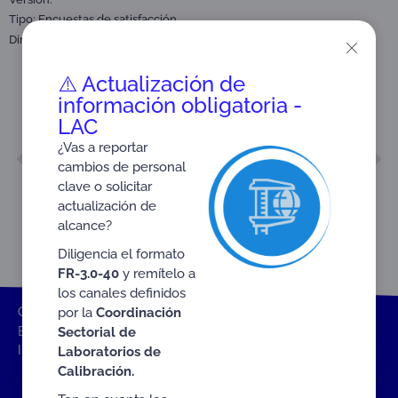
Tipo:
Encuestas de satisfacción
Dirigido a:
Partes interesadas y público en general.
⚠️ Actualización de
información obligatoria -
LAC
¿Vas a reportar
ANTERIOR
SIGUIENTE
cambios de personal
INFORME CUARTO BIMESTRE 2024
INFORME SEXTO BIMESTRE 2024
clave o solicitar
actualización de
alcance?
Diligencia el formato
FR-3.0-40
y remítelo a
los canales definidos
por la
Coordinación
ONAC
Inicio ONAC
Documentos
Encuestas de satisfacción
Sectorial de
INFORME QUINTO BIMESTRE 2024
Laboratorios de
Calibración.