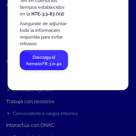
Ten en cuenta los
Accesos rápidos
tiempos establecidos
en la
NTE-3.3-83 (V2)
Eventos
Asegúrate de adjuntar
Tarifas MIT
toda la información
Servicios de ONAC
requerida para evitar
Acredítate con ONAC
retrasos.
Documentos
Descarga el
Contratación de Bienes y Servicios
formato FR-3.0-40
Contratación de bienes y servicios
Procesos en curso
Contratos vigentes
Trabaje con nosotros
Convocatoria a cargos internos
Interactúa con ONAC