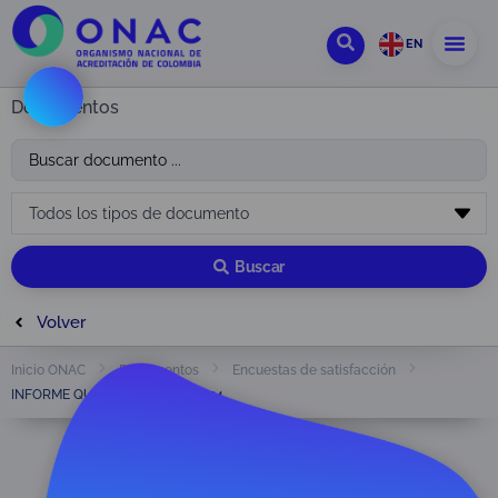
EN
Documentos
Buscar
Volver
Inicio ONAC
Documentos
Encuestas de satisfacción
INFORME QUINTO BIMESTRE 2024