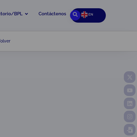
ctorio/BPL
Contáctenos
EN
olver