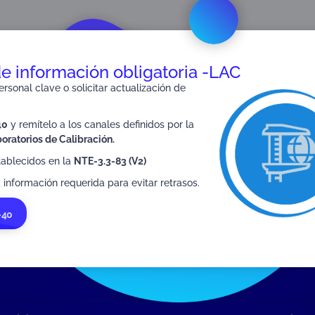
de información obligatoria -LAC
rsonal clave o solicitar actualización de
SIGUIENTE
40
y remítelo a los canales definidos por la
LN-3.3-04
oratorios de Calibración.
tablecidos en la
NTE-3.3-83 (V2)
 información requerida para evitar retrasos.
-40