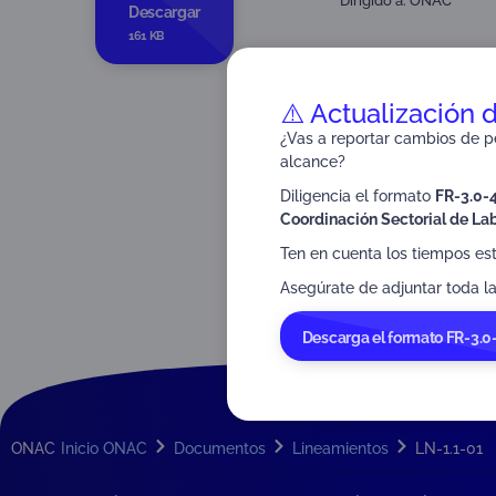
Dirigido a:
ONAC
Descargar
161 KB
⚠️ Actualización 
¿Vas a reportar cambios de pe
alcance?
Diligencia el formato
FR-3.0-
Coordinación Sectorial de Lab
Ten en cuenta los tiempos es
Asegúrate de adjuntar toda la
Descarga el formato FR-3.0
ONAC
Inicio ONAC
Documentos
Lineamientos
LN-1.1-01