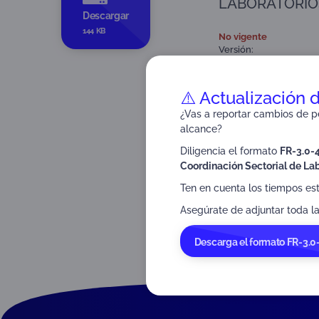
LABORATORIOS
Descargar
144 KB
No vigente
Versión:
Tipo:
Nota técnica
Dirigido a:
Organismos a
⚠️ Actualización 
¿Vas a reportar cambios de pe
alcance?
Diligencia el formato
FR-3.0-
Coordinación Sectorial de Lab
Ten en cuenta los tiempos es
Asegúrate de adjuntar toda la
Descarga el formato FR-3.0