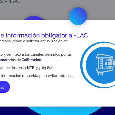
 – ILAC
utorizados de Verificación Metrológica (OVM)
de información obligatoria -LAC
rsonal clave o solicitar actualización de
40
y remítelo a los canales definidos por la
oratorios de Calibración.
SIGUIENTE
NTE-3.3-04
tablecidos en la
NTE-3.3-83 (V2)
 información requerida para evitar retrasos.
-40