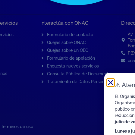
ervicios
Interactúa con ONAC
Direc
Av.
rvicios
Formulario de contacto
Tor
Quejas sobre ONAC
Bog
Quejas sobre un OEC
PBX
Formulario de apelación
ona
Encuesta nuevos servicios
rnos
Consulta Pública de Documentos
Tratamiento de Datos Personales
⚠️
Aten
El Organi
Organismo
público e
reducción
julio de 2
|
Términos de uso
Lunes a j