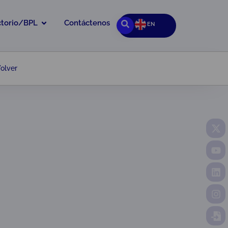
ctorio/BPL
Contáctenos
EN
olver