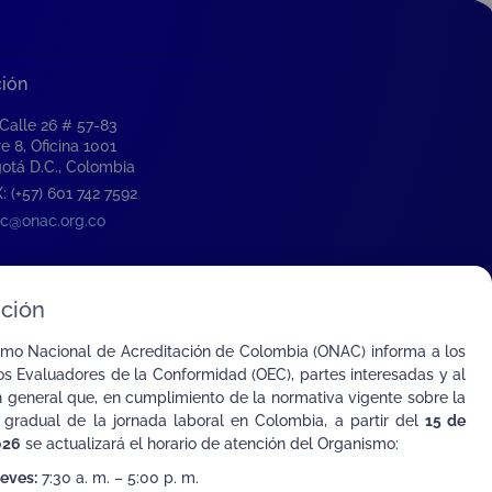
ción
 Calle 26 # 57-83
re 8, Oficina 1001
otá D.C., Colombia
: (+57) 601 742 7592
c@onac.org.co
ción
smo Nacional de Acreditación de Colombia (ONAC) informa a los
s Evaluadores de la Conformidad (OEC), partes interesadas y al
n general que, en cumplimiento de la normativa vigente sobre la
 gradual de la jornada laboral en Colombia, a partir del
15 de
026
se actualizará el horario de atención del Organismo:
ueves:
7:30 a. m. – 5:00 p. m.