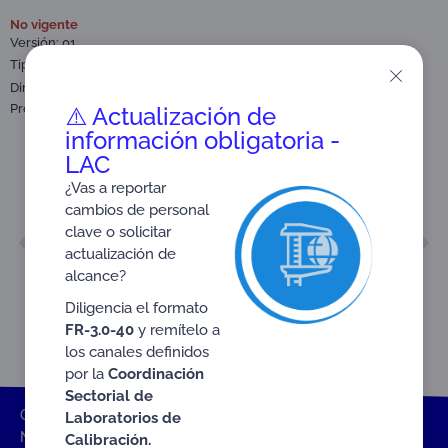
No vigente
Versión: 01
Tipo:
Nota técnica
,
Dirigido a:
Centros de Diagnóstico Automotor​ (CDA)
Profesionales Técnicos
⚠️ Actualización de
información obligatoria -
LAC
¿Vas a reportar
cambios de personal
clave o solicitar
ANTERIOR
SIGUIENTE
actualización de
NTE-3.3-19
NTE-3.3-23
alcance?
Diligencia el formato
FR-3.0-40
y remítelo a
los canales definidos
por la
Coordinación
Sectorial de
ONAC
Inicio ONAC
Documentos
Nota técnica
Laboratorios de
NTE-3.3-20
Calibración.