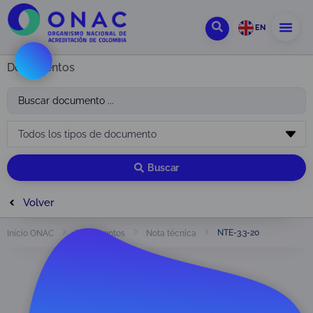
EN
Documentos
Buscar
Volver
NTE-3.3-20
Inicio ONAC
Documentos
Nota técnica