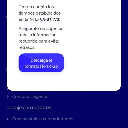
Ten en cuenta los
tiempos establecidos
Accesos rápidos
en la
NTE-3.3-83 (V2)
Eventos
Asegúrate de adjuntar
toda la información
Tarifas MIT
requerida para evitar
Servicios de ONAC
retrasos.
Acredítate con ONAC
Documentos
Descarga el
formato FR-3.0-40
Contratación de Bienes y Servicios
Contratación de bienes y servicios
Procesos en curso
Contratos vigentes
Trabaje con nosotros
Convocatoria a cargos internos