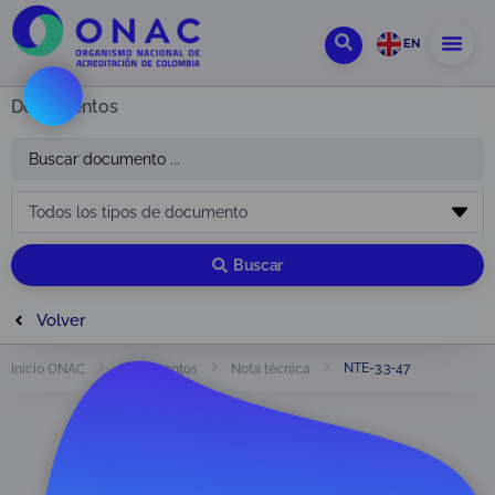
EN
Documentos
Buscar
Volver
NTE-3.3-47
Inicio ONAC
Documentos
Nota técnica