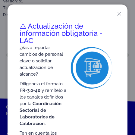
Versión: 01
Tipo:
Nota técnica
Dirigido a:
Centros de Diagnóstico Automotor​ (CDA)
⚠️ Actualización de
información obligatoria -
LAC
¿Vas a reportar
ANTERIOR
SIGUIENTE
cambios de personal
NTE-3.3-46
NTE-3.3-49
clave o solicitar
actualización de
alcance?
Diligencia el formato
FR-3.0-40
y remítelo a
los canales definidos
por la
Coordinación
ONAC
Inicio ONAC
Documentos
Nota técnica
Sectorial de
NTE-3.3-47
Laboratorios de
Calibración.
Ten en cuenta los
Accesos rápidos