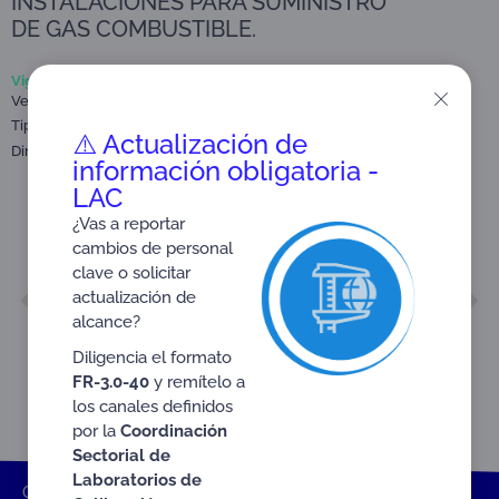
INSTALACIONES PARA SUMINISTRO
DE GAS COMBUSTIBLE.
Vigente
Versión: 1
Tipo:
Nota técnica
⚠️ Actualización de
Dirigido a:
Organismos de inspección (OIN)
información obligatoria -
LAC
¿Vas a reportar
cambios de personal
clave o solicitar
ANTERIOR
SIGUIENTE
actualización de
NTE-3.3-56
CIRCULAR EXTERNA No. 04-2024
alcance?
Diligencia el formato
FR-3.0-40
y remítelo a
los canales definidos
por la
Coordinación
Sectorial de
Laboratorios de
ONAC
Inicio ONAC
Documentos
Nota técnica