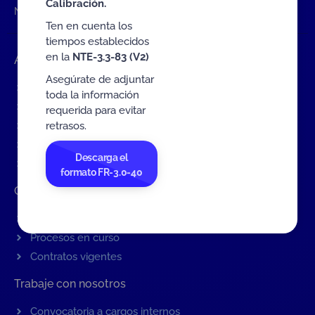
Calibración.
NTE-3.3-55
Ten en cuenta los
tiempos establecidos
en la
NTE-3.3-83 (V2)
Accesos rápidos
Asegúrate de adjuntar
Eventos
toda la información
Tarifas MIT
requerida para evitar
retrasos.
Servicios de ONAC
Acredítate con ONAC
Descarga el
Documentos
formato FR-3.0-40
Contratación de Bienes y Servicios
Contratación de bienes y servicios
Procesos en curso
Contratos vigentes
Trabaje con nosotros
Convocatoria a cargos internos