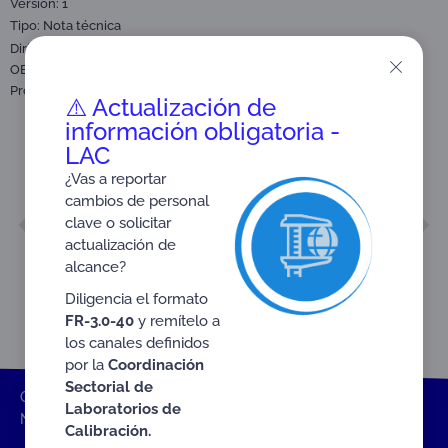
Versión: 1
Tipo:
Nota técnica
,
Dirigido a:
Organismos de Certificación de Productos (CPR)
,
OEC Organismos de Evaluación de la Conformidad
Profesionales Técnicos
⚠️ Actualización de
información obligatoria -
LAC
¿Vas a reportar
cambios de personal
ANTERIOR
SIGUIENTE
clave o solicitar
CIRCULAR EXTERNA No. 04-2024
NTE-3.3-59
actualización de
alcance?
Diligencia el formato
FR-3.0-40
y remítelo a
los canales definidos
por la
Coordinación
Sectorial de
ONAC
Inicio ONAC
Documentos
Nota técnica
Laboratorios de
NTE-3.3-58
Calibración.