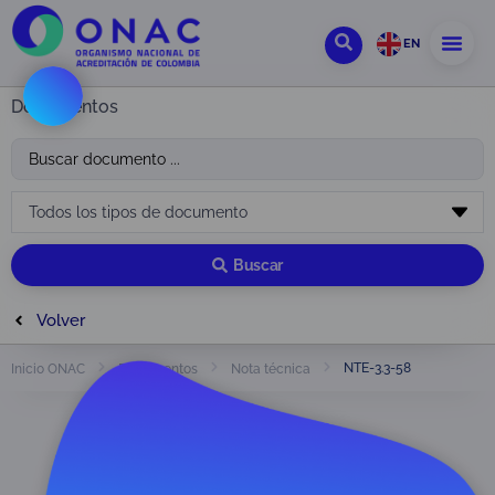
EN
Documentos
Buscar
Volver
NTE-3.3-58
Inicio ONAC
Documentos
Nota técnica