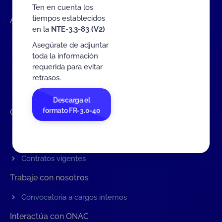
Ten en cuenta los
tiempos establecidos
Accesos rápidos
en la
NTE-3.3-83 (V2)
Eventos
Asegúrate de adjuntar
Tarifas MIT
toda la información
Servicios de ONAC
requerida para evitar
retrasos.
Acredítate con ONAC
Documentos
Descarga el
formato FR-3.0-40
Contratación de Bienes y Servicios
Contratación de bienes y servicios
Procesos en curso
Contratos vigentes
Trabaje con nosotros
Convocatoria a cargos internos
Interactúa con ONAC