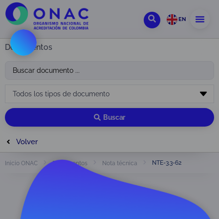
EN
Documentos
Buscar
Volver
NTE-3.3-62
Inicio ONAC
Documentos
Nota técnica