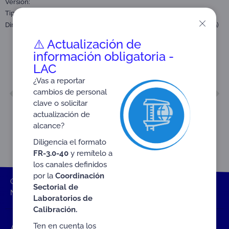
Versión:
Tipo:
Nota técnica
Dirigido a:
Organismos de Certificación de Sistemas de Gestión (CSG)
⚠️ Actualización de
información obligatoria -
LAC
¿Vas a reportar
ANTERIOR
SIGUIENTE
cambios de personal
NTE-3.3-60
NTE-3.3-65
clave o solicitar
actualización de
alcance?
Diligencia el formato
FR-3.0-40
y remítelo a
los canales definidos
por la
Coordinación
ONAC
Inicio ONAC
Documentos
Nota técnica
Sectorial de
NTE-3.3-62
Laboratorios de
Calibración.
Ten en cuenta los
Accesos rápidos