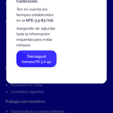
Calibración.
NTE-3.3-92
Ten en cuenta los
tiempos establecidos
en la
NTE-3.3-83 (V2)
Accesos rápidos
Asegúrate de adjuntar
Eventos
toda la información
Tarifas MIT
requerida para evitar
Servicios de ONAC
retrasos.
Acredítate con ONAC
Descarga el
Documentos
formato FR-3.0-40
Contratación de Bienes y Servicios
Contratación de bienes y servicios
Procesos en curso
Contratos vigentes
Trabaje con nosotros
Convocatoria a cargos internos