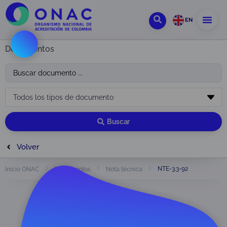
EN
Documentos
Buscar
Volver
NTE-3.3-92
Inicio ONAC
Documentos
Nota técnica