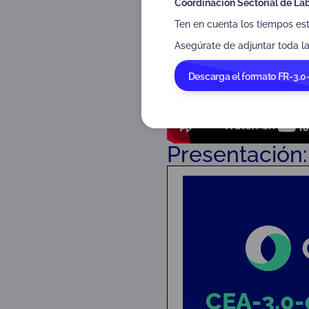
Coordinación Sectorial de Lab
Ten en cuenta los tiempos es
Asegúrate de adjuntar toda la
Descarga el formato FR-3.0
Presentación: