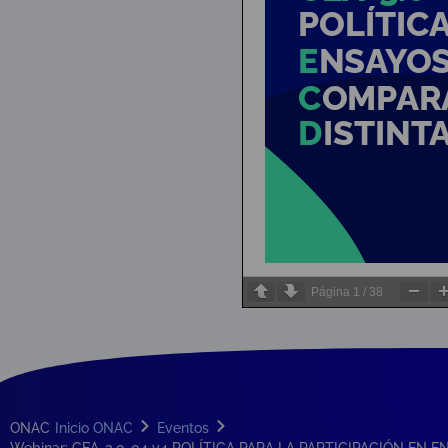
Página
1
/
38
ONAC
Inicio ONAC
Eventos
Webinar: CEA-3.0-04 v4 POLÍTICA PARA LA PARTICIPACIÓN EN