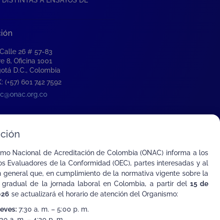
ción
 Calle 26 # 57-83
re 8, Oficina 1001
otá D.C., Colombia
: (+57) 601 742 7592
c@onac.org.co
ción
smo Nacional de Acreditación de Colombia (ONAC) informa a los
s Evaluadores de la Conformidad (OEC), partes interesadas y al
n general que, en cumplimiento de la normativa vigente sobre la
 gradual de la jornada laboral en Colombia, a partir del
15 de
026
se actualizará el horario de atención del Organismo:
ueves:
7:30 a. m. – 5:00 p. m.
30 a. m. – 4:30 p. m.