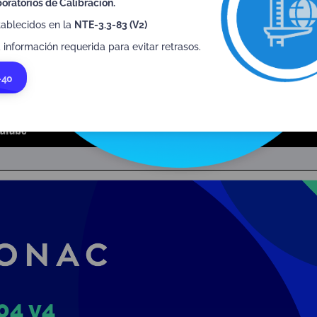
oratorios de Calibración.
tablecidos en la
NTE-3.3-83 (V2)
 información requerida para evitar retrasos.
-40