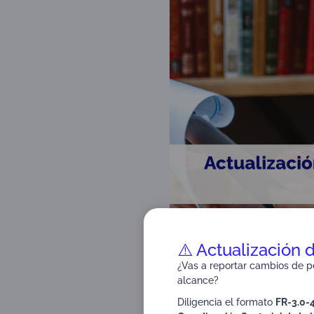
⚠️ Actualización 
¿Vas a reportar cambios de pe
alcance?
Diligencia el formato
FR-3.0-