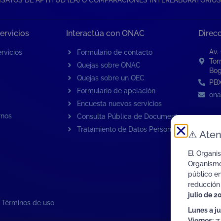
ervicios
Interactúa con ONAC
Direc
Av.
rvicios
Formulario de contacto
Tor
Quejas sobre ONAC
Bog
Quejas sobre un OEC
PBX
Formulario de apelación
ona
Encuesta nuevos servicios
rnos
Consulta Pública de Documentos
Tratamiento de Datos Personales
⚠️
Aten
El Organi
Organismo
público e
reducción
julio de 2
|
Términos de uso
Lunes a j
Viernes:
7: