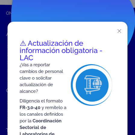
ONAC
Inicio ONAC
Acuerdo multilateral
Accesos rápidos
⚠️ Actualización de
Eventos
información obligatoria -
Tarifas MIT
LAC
Servicios de ONAC
¿Vas a reportar
Acredítate con ONAC
cambios de personal
clave o solicitar
Documentos
actualización de
Contratación de Bienes y Servicios
alcance?
Diligencia el formato
Contratación de bienes y servicios
FR-3.0-40
y remítelo a
Procesos en curso
los canales definidos
Contratos vigentes
por la
Coordinación
Sectorial de
Trabaje con nosotros
Laboratorios de