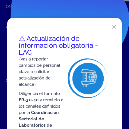
ONAC
Inicio ONAC
Alcance de la atestación
Accesos rápidos
⚠️ Actualización de
Eventos
información obligatoria -
Tarifas MIT
LAC
Servicios de ONAC
¿Vas a reportar
Acredítate con ONAC
cambios de personal
Documentos
clave o solicitar
actualización de
Contratación de Bienes y Servicios
alcance?
Contratación de bienes y servicios
Diligencia el formato
Procesos en curso
FR-3.0-40
y remítelo a
los canales definidos
Contratos vigentes
por la
Coordinación
Trabaje con nosotros
Sectorial de
Laboratorios de