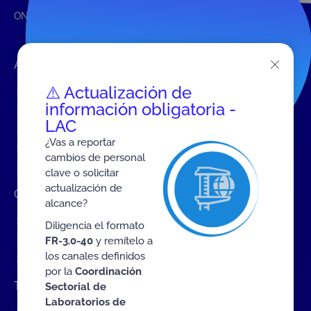
ONAC
Inicio ONAC
Certificación
Accesos rápidos
⚠️ Actualización de
Eventos
información obligatoria -
Tarifas MIT
LAC
Servicios de ONAC
¿Vas a reportar
Acredítate con ONAC
cambios de personal
Documentos
clave o solicitar
actualización de
Contratación de Bienes y Servicios
alcance?
Contratación de bienes y servicios
Diligencia el formato
Procesos en curso
FR-3.0-40
y remítelo a
los canales definidos
Contratos vigentes
por la
Coordinación
Trabaje con nosotros
Sectorial de
Laboratorios de