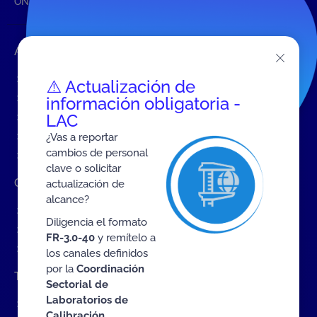
ONAC
Inicio ONAC
Debido cuidado profesional
Accesos rápidos
Eventos
⚠️ Actualización de
Tarifas MIT
información obligatoria -
LAC
Servicios de ONAC
Acredítate con ONAC
¿Vas a reportar
cambios de personal
Documentos
clave o solicitar
Contratación de Bienes y Servicios
actualización de
alcance?
Contratación de bienes y servicios
Diligencia el formato
Procesos en curso
FR-3.0-40
y remítelo a
Contratos vigentes
los canales definidos
por la
Coordinación
Trabaje con nosotros
Sectorial de
Laboratorios de
Convocatoria a cargos internos
Calibración.