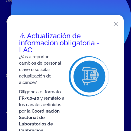
ONAC
Inicio ONAC
Declaración
Accesos rápidos
Eventos
⚠️ Actualización de
Tarifas MIT
información obligatoria -
LAC
Servicios de ONAC
Acredítate con ONAC
¿Vas a reportar
cambios de personal
Documentos
clave o solicitar
Contratación de Bienes y Servicios
actualización de
alcance?
Contratación de bienes y servicios
Diligencia el formato
Procesos en curso
FR-3.0-40
y remítelo a
Contratos vigentes
los canales definidos
por la
Coordinación
Trabaje con nosotros
Sectorial de
Laboratorios de
Convocatoria a cargos internos
Calibración.