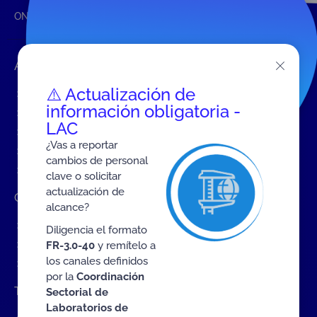
ONAC
Inicio ONAC
Equipo auditor
Accesos rápidos
⚠️ Actualización de
Eventos
información obligatoria -
Tarifas MIT
LAC
Servicios de ONAC
¿Vas a reportar
Acredítate con ONAC
cambios de personal
Documentos
clave o solicitar
actualización de
Contratación de Bienes y Servicios
alcance?
Contratación de bienes y servicios
Diligencia el formato
Procesos en curso
FR-3.0-40
y remítelo a
los canales definidos
Contratos vigentes
por la
Coordinación
Trabaje con nosotros
Sectorial de
Laboratorios de