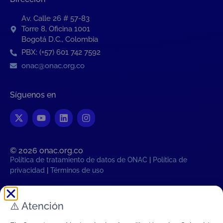
Av. Calle 26 # 57-83
Torre 8, Oficina 1001
Bogotá D.C., Colombia
PBX: (+57) 601 742 7592
onac@onac.org.co
Síguenos en
© 2026 onac.org.co​
Política de tratamiento de datos de ONAC
|
Política de
privacidad
|
Términos de uso
Hora legal Colombiana:
⚠️
Atención
Jue, 6 de Agosto de 2026 09:39:31
PM
Transparencia