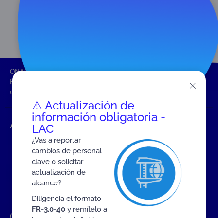
ONAC
Inicio ONAC
Equivalencia – equivalencia de los resultados de la
evaluación de la conformidad
⚠️ Actualización de
información obligatoria -
Accesos rápidos
LAC
¿Vas a reportar
Eventos
cambios de personal
Tarifas MIT
clave o solicitar
Servicios de ONAC
actualización de
alcance?
Acredítate con ONAC
Documentos
Diligencia el formato
FR-3.0-40
y remítelo a
Contratación de Bienes y Servicios