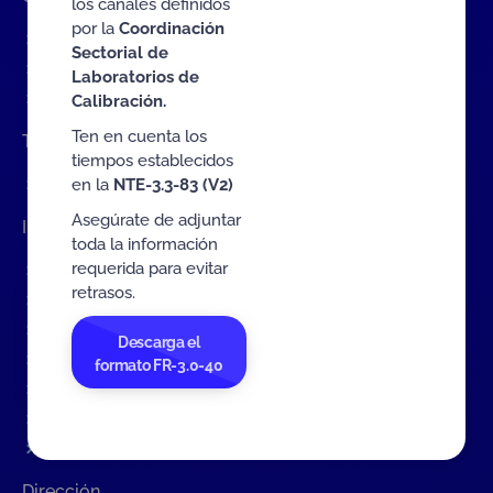
los canales definidos
por la
Coordinación
Contratación de bienes y servicios
Sectorial de
Procesos en curso
Laboratorios de
Contratos vigentes
Calibración.
Ten en cuenta los
Trabaje con nosotros
tiempos establecidos
en la
NTE-3.3-83 (V2)
Convocatoria a cargos internos
Asegúrate de adjuntar
Interactúa con ONAC
toda la información
requerida para evitar
Formulario de contacto
retrasos.
Quejas sobre ONAC
Quejas sobre un OEC
Descarga el
Formulario de apelación
formato FR-3.0-40
Encuesta nuevos servicios
Consulta Pública de Documentos
Tratamiento de Datos Personales
Dirección