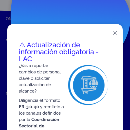
ONAC
Inicio ONAC
Evaluación entre pares
Accesos rápidos
⚠️ Actualización de
información obligatoria -
Eventos
LAC
Tarifas MIT
¿Vas a reportar
Servicios de ONAC
cambios de personal
Acredítate con ONAC
clave o solicitar
Documentos
actualización de
alcance?
Contratación de Bienes y Servicios
Diligencia el formato
Contratación de bienes y servicios
FR-3.0-40
y remítelo a
Procesos en curso
los canales definidos
por la
Coordinación
Contratos vigentes
Sectorial de