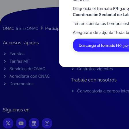
Diligencia el formato
FR-3.0-
Coordinación Sectorial de Lab
Ten en cuenta los tiempos es
ONAC
Inicio ONAC
Participante – participante en un sistema 
Asegúrate de adjuntar toda la
Accesos rápidos
Contratación de Bienes y S
Descarga el formato FR-3.0
Eventos
Contratación de bienes y se
Tarifas MIT
Procesos en curso
Servicios de ONAC
Contratos vigentes
Acredítate con ONAC
Trabaje con nosotros
Documentos
Convocatoria a cargos inte
Síguenos en