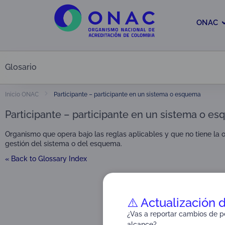
ONAC
Glosario
Participante – participante en un sistema o esquema
Inicio ONAC
Participante – participante en un sistema o e
Organismo que opera bajo las reglas aplicables y que no tiene la 
gestión del sistema o del esquema.
« Back to Glossary Index
⚠️ Actualización 
¿Vas a reportar cambios de pe
alcance?