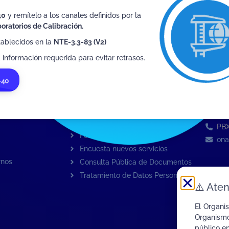
40
y remítelo a los canales definidos por la
oratorios de Calibración.
tablecidos en la
NTE-3.3-83 (V2)
o esquema
 información requerida para evitar retrasos.
ervicios
Interactúa con ONAC
Direc
-40
Av.
rvicios
Formulario de contacto
Tor
Quejas sobre ONAC
Bog
Quejas sobre un OEC
PBX
Formulario de apelación
ona
Encuesta nuevos servicios
rnos
Consulta Pública de Documentos
Tratamiento de Datos Personales
⚠️
Aten
El Organi
Organismo
público e