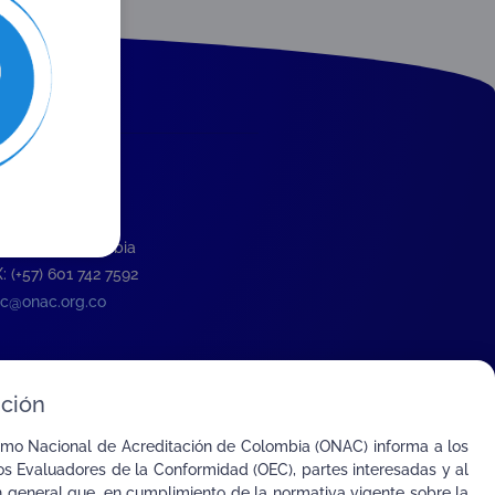
ción
 Calle 26 # 57-83
re 8, Oficina 1001
otá D.C., Colombia
: (+57) 601 742 7592
c@onac.org.co
ción
smo Nacional de Acreditación de Colombia (ONAC) informa a los
s Evaluadores de la Conformidad (OEC), partes interesadas y al
n general que, en cumplimiento de la normativa vigente sobre la