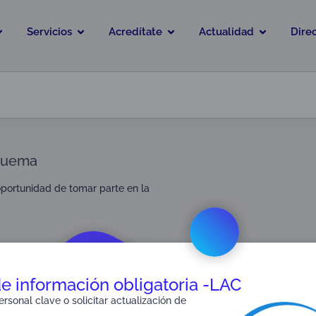
Servicios
Acredítate
Actualidad
Dire
squema
oportunidad de tomar parte en la
de información obligatoria -LAC
rsonal clave o solicitar actualización de