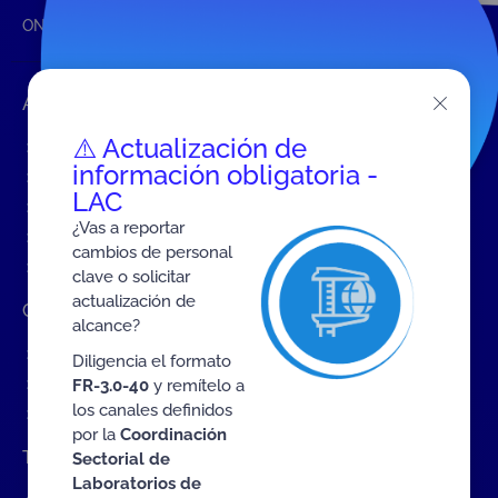
ONAC
Inicio ONAC
Reducción de la acreditación
Accesos rápidos
⚠️ Actualización de
Eventos
información obligatoria -
Tarifas MIT
LAC
Servicios de ONAC
¿Vas a reportar
Acredítate con ONAC
cambios de personal
Documentos
clave o solicitar
actualización de
Contratación de Bienes y Servicios
alcance?
Contratación de bienes y servicios
Diligencia el formato
Procesos en curso
FR-3.0-40
y remítelo a
los canales definidos
Contratos vigentes
por la
Coordinación
Trabaje con nosotros
Sectorial de
Laboratorios de