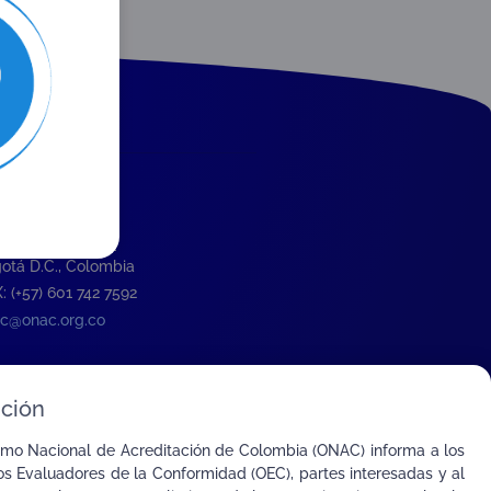
ción
 Calle 26 # 57-83
re 8, Oficina 1001
otá D.C., Colombia
: (+57) 601 742 7592
c@onac.org.co
ción
smo Nacional de Acreditación de Colombia (ONAC) informa a los
s Evaluadores de la Conformidad (OEC), partes interesadas y al