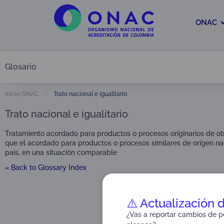
ONAC
Glosario
Trato nacional e igualitario
Inicio ONAC
Trato nacional e igualitario
Tratamiento acordado para productos o procesos originarios de o
que el acordado para productos o procesos similares de origen naci
país, en una situación comparable
« Back to Glossary Index
⚠️ Actualización 
¿Vas a reportar cambios de pe