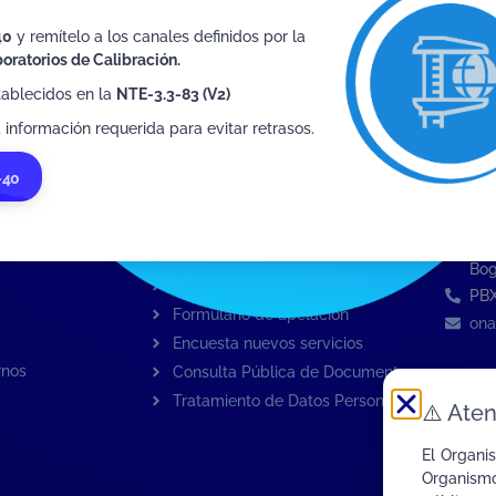
40
y remítelo a los canales definidos por la
oratorios de Calibración.
tablecidos en la
NTE-3.3-83 (V2)
 información requerida para evitar retrasos.
-40
ervicios
Interactúa con ONAC
Direc
Av.
rvicios
Formulario de contacto
Tor
Quejas sobre ONAC
Bog
Quejas sobre un OEC
PBX
Formulario de apelación
ona
Encuesta nuevos servicios
rnos
Consulta Pública de Documentos
Tratamiento de Datos Personales
⚠️
Aten
El Organi
Organismo