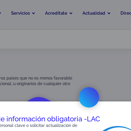
Servicios
Acredítate
Actualidad
Dire
tros países que no es menos favorable
onal, u originarios de cualquier otro
de información obligatoria -LAC
rsonal clave o solicitar actualización de