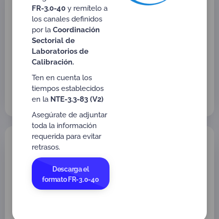
DEL PLAN DE PARTICIPACIÓN EN
FR-3.0-40
y remítelo a
ENSAYOS DE APTITUD Y/O
los canales definidos
COMPARACIONES DISTINTAS A ENSAYOS
por la
Coordinación
DE APTITUD
Sectorial de
Laboratorios de
Vigente a partir de: 2026-05-04
Vigente
Calibración.
Versión: 6
Tipo:
Anexos
Ten en cuenta los
,
Dirigido a:
Criterios de Evaluación
tiempos establecidos
Laboratorios Médicos o Clínicos (LCL)
en la
NTE-3.3-83 (V2)
Asegúrate de adjuntar
toda la información
requerida para evitar
FR-3.3-48 (Antes FR-3.3.1-03)
retrasos.
SEGUIMIENTO A LA IMPLEMENTACIÓN
DEL PLAN DE PARTICIPACIÓN EN
ENSAYOS DE APTITUD Y/O
Descarga el
COMPARACIONES DISTINTAS A ENSAYOS
formato FR-3.0-40
DE APTITUD
Vigente a partir de: 2026-05-04
Vigente
Versión: 07