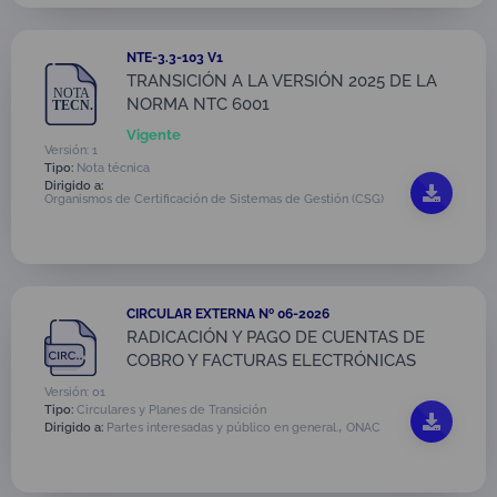
NTE-3.3-103 V1
TRANSICIÓN A LA VERSIÓN 2025 DE LA
NORMA NTC 6001
Vigente
Versión: 1
Tipo:
Nota técnica
Dirigido a:
Organismos de Certificación de Sistemas de Gestión (CSG)
CIRCULAR EXTERNA Nº 06-2026
RADICACIÓN Y PAGO DE CUENTAS DE
COBRO Y FACTURAS ELECTRÓNICAS
Versión: 01
Tipo:
Circulares y Planes de Transición
,
Dirigido a:
Partes interesadas y público en general.
ONAC