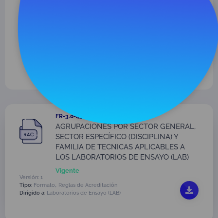
quieres ver y/o el año de publicación.
Para realizar una nueva búsqueda, usa el botón
limpiar filtro.
También puedes buscar por el nombre del
documento, en la barra que encuentras en la
parte superior de esta página
FR-3.0-43 V1
AGRUPACIONES POR SECTOR GENERAL,
SECTOR ESPECÍFICO (DISCIPLINA) Y
FAMILIA DE TECNICAS APLICABLES A
LOS LABORATORIOS DE ENSAYO (LAB)
Vigente
Versión: 1
,
Tipo:
Formato
Reglas de Acreditación
Dirigido a:
Laboratorios de Ensayo (LAB)