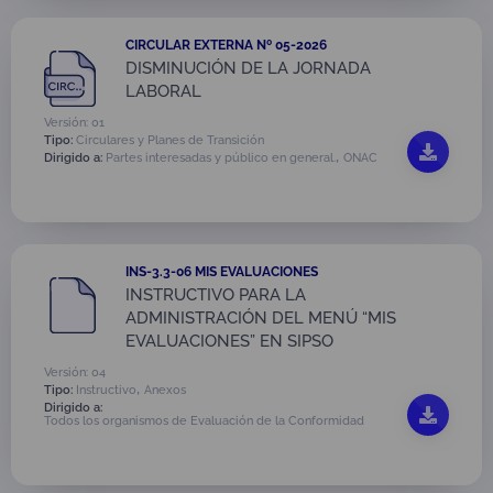
CIRCULAR EXTERNA Nº 05-2026
DISMINUCIÓN DE LA JORNADA
LABORAL
Versión: 01
Tipo:
Circulares y Planes de Transición
,
Dirigido a:
Partes interesadas y público en general.
ONAC
INS-3.3-06 MIS EVALUACIONES
INSTRUCTIVO PARA LA
ADMINISTRACIÓN DEL MENÚ “MIS
EVALUACIONES” EN SIPSO
Versión: 04
,
Tipo:
Instructivo
Anexos
Dirigido a:
Todos los organismos de Evaluación de la Conformidad