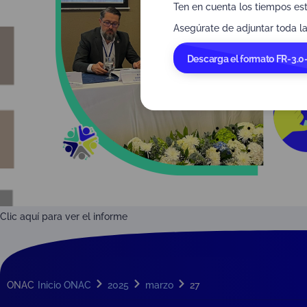
Ten en cuenta los tiempos es
Asegúrate de adjuntar toda la
Descarga el formato FR-3.0
Clic aquí para ver el informe
ONAC
Inicio ONAC
2025
marzo
27