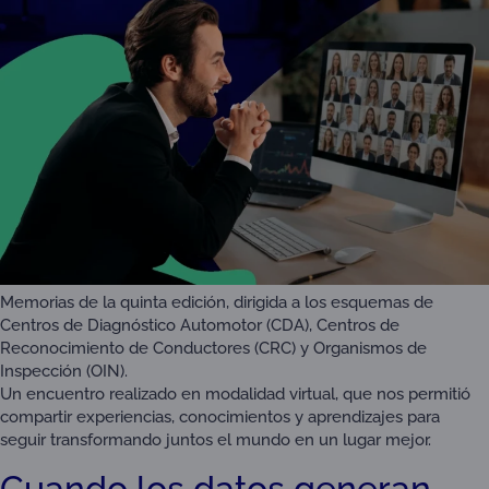
Memorias de la quinta edición, dirigida a los esquemas de
Centros de Diagnóstico Automotor (CDA), Centros de
Reconocimiento de Conductores (CRC) y Organismos de
Inspección (OIN).
Un encuentro realizado en modalidad virtual, que nos permitió
compartir experiencias, conocimientos y aprendizajes para
seguir transformando juntos el mundo en un lugar mejor.
Cuando los datos generan