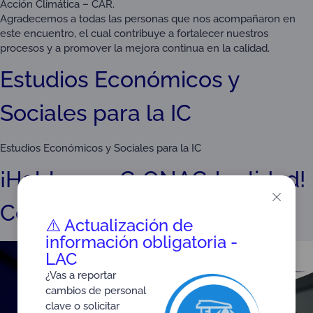
Acción Climática – CAR.
Agradecemos a todas las personas que nos acompañaron en
este encuentro, el cual contribuye a fortalecer nuestros
procesos y a promover la mejora continua en la calidad.
Estudios Económicos y
Sociales para la IC
Estudios Económicos y Sociales para la IC
¡Hablemos C•ONAC•tualidad!
Certificaciones y OVV
⚠️ Actualización de
información obligatoria -
LAC
¿Vas a reportar
cambios de personal
clave o solicitar