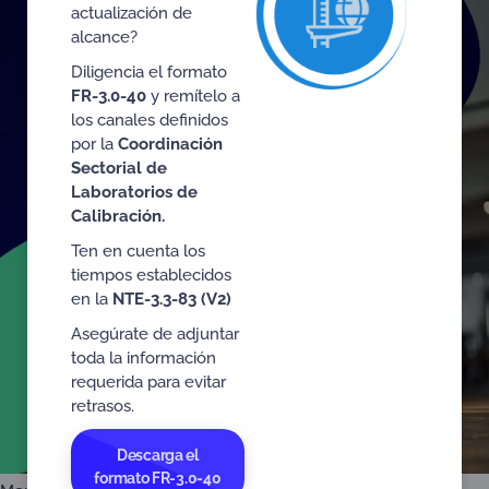
actualización de
alcance?
Diligencia el formato
FR-3.0-40
y remítelo a
los canales definidos
por la
Coordinación
Sectorial de
Laboratorios de
Calibración.
Ten en cuenta los
tiempos establecidos
en la
NTE-3.3-83 (V2)
Asegúrate de adjuntar
toda la información
requerida para evitar
retrasos.
Descarga el
formato FR-3.0-40