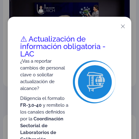
⚠️ Actualización de
información obligatoria -
LAC
¿Vas a reportar
cambios de personal
clave o solicitar
actualización de
alcance?
Volver a Webinars con Ulrich
Diligencia el formato
FR-3.0-40
y remítelo a
los canales definidos
por la
Coordinación
Último artículo publicado:
Sectorial de
Laboratorios de