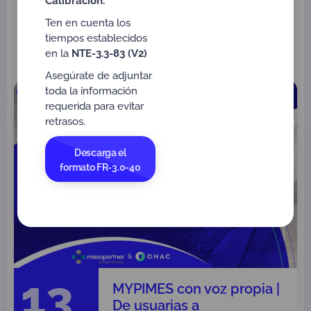
Calibración.
MIPYMES con voz propia
Ten en cuenta los
tiempos establecidos
en la
NTE-3.3-83 (V2)
Próximo Webinar:
Asegúrate de adjuntar
toda la información
requerida para evitar
retrasos.
Descarga el
formato FR-3.0-40
13
MYPIMES con voz propia |
De usuarias a