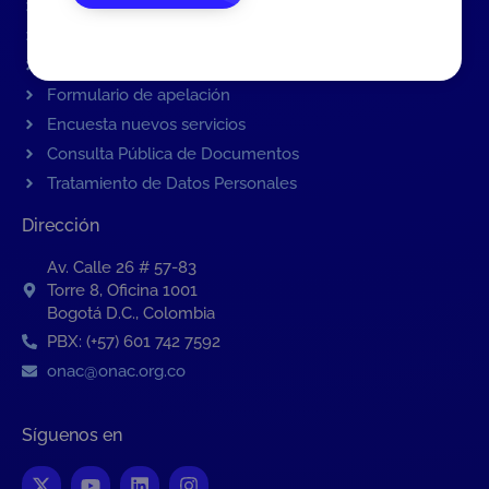
Formulario de contacto
Quejas sobre ONAC
Quejas sobre un OEC
Formulario de apelación
Encuesta nuevos servicios
Consulta Pública de Documentos
Tratamiento de Datos Personales
Dirección
Av. Calle 26 # 57-83
Torre 8, Oficina 1001
Bogotá D.C., Colombia
PBX: (+57) 601 742 7592
onac@onac.org.co
Síguenos en