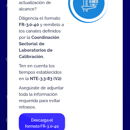
actualización de
Accesos rápidos
alcance?
Eventos
Diligencia el formato
Tarifas MIT
FR-3.0-40
y remítelo a
los canales definidos
Servicios de ONAC
por la
Coordinación
Acredítate con ONAC
Sectorial de
Documentos
Laboratorios de
Calibración.
Contratación de Bienes y Servicios
Ten en cuenta los
Contratación de bienes y servicios
tiempos establecidos
Procesos en curso
en la
NTE-3.3-83 (V2)
Contratos vigentes
Asegúrate de adjuntar
toda la información
Trabaje con nosotros
requerida para evitar
retrasos.
Convocatoria a cargos internos
Interactúa con ONAC
Descarga el
formato FR-3.0-40