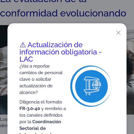
conformidad evolucionando
⚠️ Actualización de
información obligatoria -
LAC
¿Vas a reportar
cambios de personal
clave o solicitar
actualización de
alcance?
Diligencia el formato
FR-3.0-40
y remítelo a
los canales definidos
Los nuevos retos que el mercado y los usuarios están
por la
Coordinación
demandando para la evaluación de la conformidad.
Sectorial de