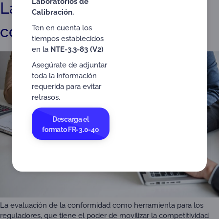
Laboratorios de
La nueva era de la
Calibración.
conformidad
Ten en cuenta los
tiempos establecidos
en la
NTE-3.3-83 (V2)
Asegúrate de adjuntar
toda la información
requerida para evitar
retrasos.
Descarga el
formato FR-3.0-40
La evaluación de la conformidad como herramienta para los
reguladores, que tiene el poder de movilizar la competitividad