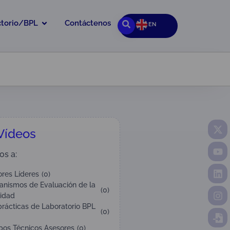
ctorio/BPL
Contáctenos
EN
 Vídeos
os a:
res Líderes
(
0
)
anismos de Evaluación de la
(
0
)
idad
rácticas de Laboratorio BPL
(
0
)
pos Técnicos Asesores
(
0
)