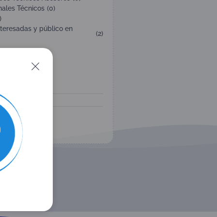
nales Técnicos
(
0
)
)
nteresadas y público en
(
2
)
ación:
ta
to y Reglas