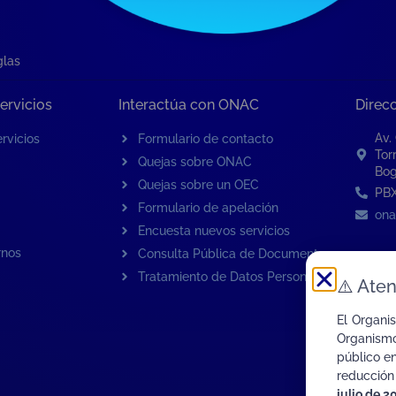
glas
ervicios
Interactúa con ONAC
Direc
Av.
rvicios
Formulario de contacto
Tor
Quejas sobre ONAC
Bog
Quejas sobre un OEC
PBX
Formulario de apelación
ona
Encuesta nuevos servicios
rnos
Consulta Pública de Documentos
Tratamiento de Datos Personales
⚠️
Aten
El Organi
Organismo
público e
reducción
julio de 2