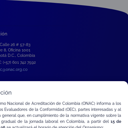
ción
 Calle 26 # 57-83
re 8, Oficina 1001
otá D.C., Colombia
: (+57) 601 742 7592
c@onac.org.co
ción
smo Nacional de Acreditación de Colombia (ONAC) informa a los
s Evaluadores de la Conformidad (OEC), partes interesadas y al
n general que, en cumplimiento de la normativa vigente sobre la
 gradual de la jornada laboral en Colombia, a partir del
15 de
026
se actualizará el horario de atención del Organismo: