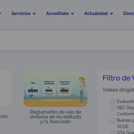
Servicios
Acredítate
Actualidad
Dire
Filtro de
Vídeos dirigid
Evaluado
OEC Org
Reglamento de uso de
Conform
ción
símbolo de Acreditado
Buenas p
y/o Asociado
OCDE
GTA Gru