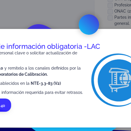
Profesio
ONAC
(
2
Partes i
general.
Año de Public
Año
de información obligatoria -LAC
rsonal clave o solicitar actualización de
SuperAcredi
Procedimien
40
y remítelo a los canales definidos por la
SIPSO
oratorios de Calibración.
tablecidos en la
NTE-3.3-83 (V2)
 información requerida para evitar retrasos.
-40