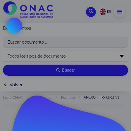
EN
Documentos
Buscar
Volver
ANEXO F FR-3.2-22 V2
Inicio ONAC
Documentos
Formato