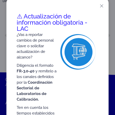
Dirigido a:
Organismos de Validación y Verificación (OVV)
⚠️ Actualización de
información obligatoria -
LAC
ANTERIOR
SIGUIENTE
¿Vas a reportar
FR-3.0-18 V5
ANEXO H FR-3.2-22 V2
cambios de personal
clave o solicitar
actualización de
alcance?
Diligencia el formato
FR-3.0-40
y remítelo a
los canales definidos
ONAC
Inicio ONAC
Documentos
Formato
por la
Coordinación
ANEXO F FR-3.2-22 V2
Sectorial de
Laboratorios de
Calibración.
Accesos rápidos
Ten en cuenta los
Eventos
tiempos establecidos