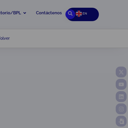
ctorio/BPL
Contáctenos
EN
olver