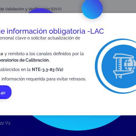
e Validación y Verificación (OVV)
de información obligatoria -LAC
rsonal clave o solicitar actualización de
SIGUIENTE
40
y remítelo a los canales definidos por la
Anexo 2 FR-3.2-27 V3
oratorios de Calibración.
tablecidos en la
NTE-3.3-83 (V2)
 información requerida para evitar retrasos.
-40
22 V2