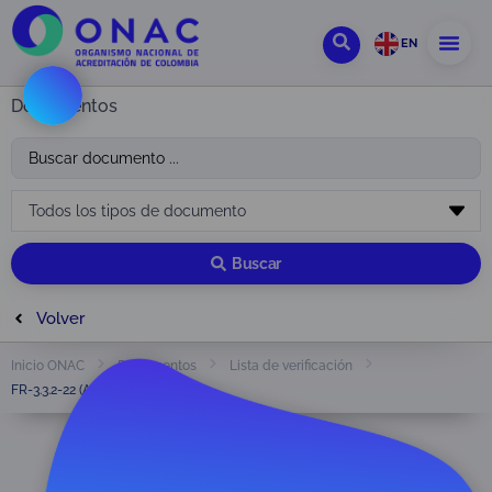
EN
Documentos
Buscar
Volver
Inicio ONAC
Documentos
Lista de verificación
FR-3.3.2-22 (Antes FR-4.2.3-22)