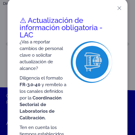
Dirigido a:
Entidades de Certificación Digital (ECD)
⚠️ Actualización de
información obligatoria -
LAC
ANTERIOR
SIGUIENTE
¿Vas a reportar
FR-3.3.2-08
FR-3.3.1-27
cambios de personal
clave o solicitar
actualización de
alcance?
Diligencia el formato
FR-3.0-40
y remítelo a
los canales definidos
ONAC
Inicio ONAC
Documentos
Lista de verificación
por la
Coordinación
FR-3.3.2-22 (Antes FR-4.2.3-22)
Sectorial de
Laboratorios de
Calibración.
Accesos rápidos
Ten en cuenta los
tiempos establecidos