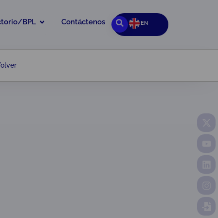
ctorio/BPL
Contáctenos
EN
olver