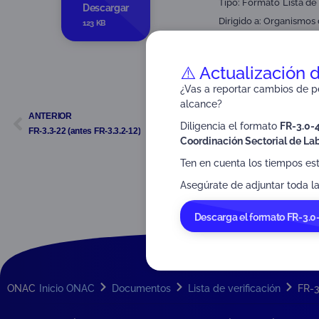
Tipo:
Formato
Lista de
Descargar
Dirigido a:
Organismos d
123 KB
⚠️ Actualización 
¿Vas a reportar cambios de pe
alcance?
ANTERIOR
Diligencia el formato
FR-3.0-
FR-3.3-22 (antes FR-3.3.2-12)
Coordinación Sectorial de Lab
Ten en cuenta los tiempos es
Asegúrate de adjuntar toda la
Descarga el formato FR-3.0
ONAC
Inicio ONAC
Documentos
Lista de verificación
FR-3