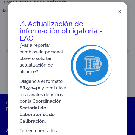
Tipo:
Formato
Lista de verificación
Dirigido a:
Organismos de Certificación de Productos (CPR)
⚠️ Actualización de
información obligatoria -
LAC
¿Vas a reportar
ANTERIOR
SIGUIENTE
cambios de personal
FR-3.3-97
FR-3.0-04
clave o solicitar
actualización de
alcance?
Diligencia el formato
FR-3.0-40
y remítelo a
los canales definidos
por la
Coordinación
ONAC
Inicio ONAC
Documentos
Lista de verificación
Sectorial de
FR-3.3-96 V2
Laboratorios de
Calibración.
Accesos rápidos
Ten en cuenta los