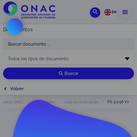
EN
Documentos
Buscar
Volver
FR-3.3-96 V2
Inicio ONAC
Documentos
Lista de verificación