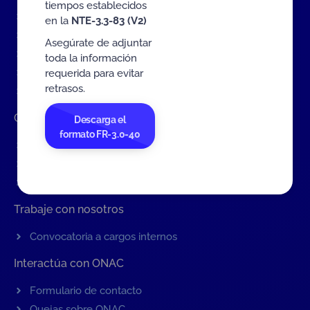
tiempos establecidos
Eventos
en la
NTE-3.3-83 (V2)
Tarifas MIT
Asegúrate de adjuntar
Servicios de ONAC
toda la información
Acredítate con ONAC
requerida para evitar
retrasos.
Documentos
Contratación de Bienes y Servicios
Descarga el
formato FR-3.0-40
Contratación de bienes y servicios
Procesos en curso
Contratos vigentes
Trabaje con nosotros
Convocatoria a cargos internos
Interactúa con ONAC
Formulario de contacto
Quejas sobre ONAC