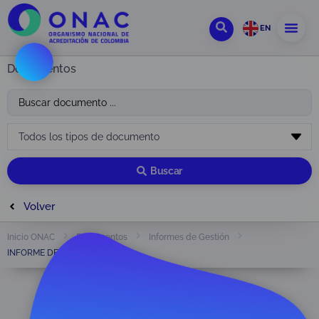
EN
Documentos
Buscar
Volver
Inicio ONAC
Documentos
Informes de Gestión
INFORME DE GESTIÓN 2013