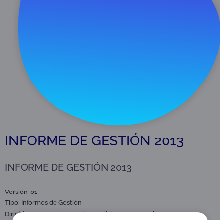
Descargar
27 MB
INFORME DE GESTIÓN 2013
INFORME DE GESTIÓN 2013
Versión: 01
Tipo:
Informes de Gestión
,
Dirigido a:
Partes interesadas y público en general.
ONAC