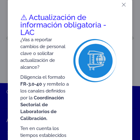
⚠️ Actualización de
información obligatoria -
LAC
ANTERIOR
SIGUIENTE
¿Vas a reportar
INFORME DE GESTIÓN 2012
INFORME DE GESTIÓN 2014
cambios de personal
clave o solicitar
actualización de
alcance?
Diligencia el formato
FR-3.0-40
y remítelo a
los canales definidos
ONAC
Inicio ONAC
Documentos
Informes de Gestión
por la
Coordinación
INFORME DE GESTIÓN 2013
Sectorial de
Laboratorios de
Calibración.
Accesos rápidos
Ten en cuenta los
Eventos
tiempos establecidos