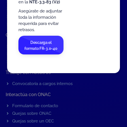
Tarifas MIT
en la
NTE-3.3-83 (V2)
Servicios de ONAC
Asegúrate de adjuntar
Acredítate con ONAC
toda la información
requerida para evitar
Documentos
retrasos.
Contratación de Bienes y Servicios
Descarga el
Contratación de bienes y servicios
formato FR-3.0-40
Procesos en curso
Contratos vigentes
Trabaje con nosotros
Convocatoria a cargos internos
Interactúa con ONAC
Formulario de contacto
Quejas sobre ONAC
Quejas sobre un OEC