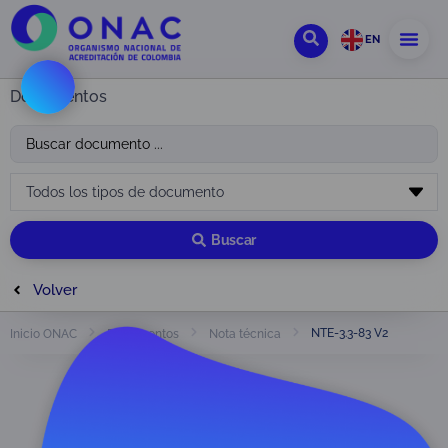
EN
Documentos
Buscar
Volver
NTE-3.3-83 V2
Inicio ONAC
Documentos
Nota técnica