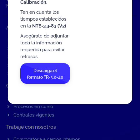
Calibración.
NTE-3.3-83 V2
Ten en cuenta los
tiempos establecidos
en la
NTE-3.3-83 (V2)
Accesos rápidos
Asegúrate de adjuntar
Eventos
toda la información
Tarifas MIT
requerida para evitar
retrasos.
Servicios de ONAC
Acredítate con ONAC
Descarga el
Documentos
formato FR-3.0-40
Contratación de Bienes y Servicios
Contratación de bienes y servicios
Procesos en curso
Contratos vigentes
Trabaje con nosotros
Convocatoria a cargos internos