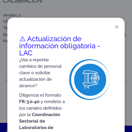
CALIBRACIÓN
Versión: 2
Vigencia a partir de: 2026-01-01
Tipo:
Nota técnica
,
,
Dirigido a:
Profesionales Técnicos
Laboratorios de Calibración (LAC)
⚠️ Actualización de
Partes interesadas y público en general.
información obligatoria -
LAC
¿Vas a reportar
cambios de personal
clave o solicitar
ANTERIOR
SIGUIENTE
actualización de
NTE-3.3-86 V2
NTE-3.3-98 V1
alcance?
Diligencia el formato
FR-3.0-40
y remítelo a
los canales definidos
por la
Coordinación
Sectorial de
Laboratorios de
ONAC
Inicio ONAC
Documentos
Nota técnica