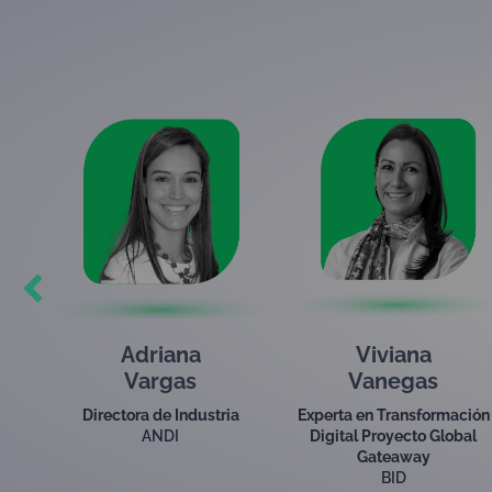
Viviana
Edwin
Vanegas
Cristancho
a
Experta en Transformación
Director Ejecutivo
Digital Proyecto Global
ONAC
Gateaway
BID