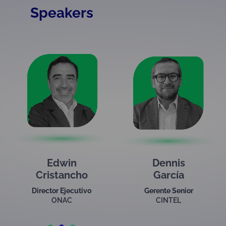
Speakers
Dennis
Ferney
García
Chaparro
Gerente Senior
Executive – Technical
CINTEL
Secretary Inter-American
Accreditation Cooperation -
IAAC