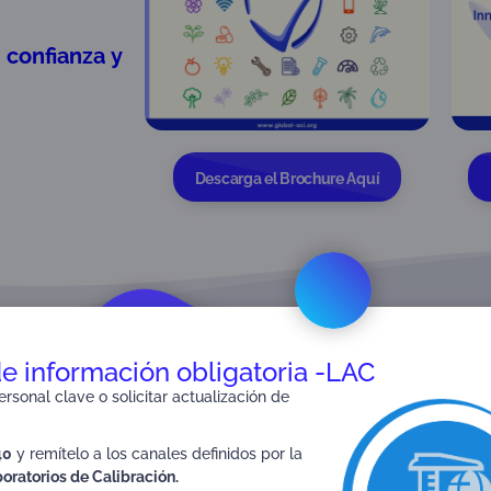
 confianza y
Descarga el Brochure Aquí
de información obligatoria -LAC
AGENDA
rsonal clave o solicitar actualización de
40
y remítelo a los canales definidos por la
ES
CONFERENCIA / INTE
oratorios de Calibración.