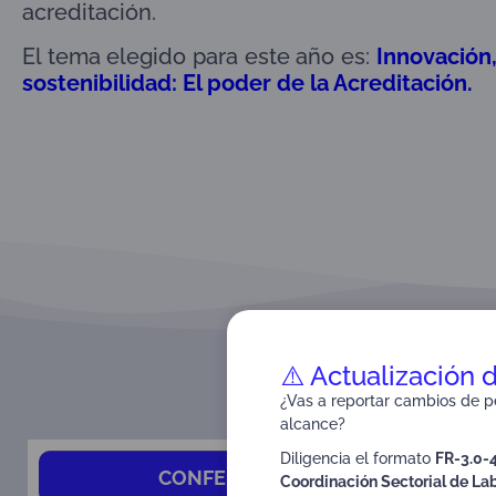
acreditación.
El tema elegido para este año es:
Innovación,
sostenibilidad: El poder de la Acreditación.
⚠️ Actualización 
¿Vas a reportar cambios de pe
alcance?
Diligencia el formato
FR-3.0-
CONFERENCISTAS / MODERADOR
Coordinación Sectorial de Lab