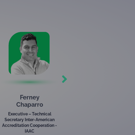
Leonardo
Maldonado
Consultor de Cloud
Signature Consortium