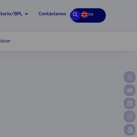
ctorio/BPL
Contáctenos
EN
olver