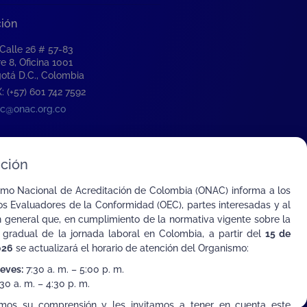
ción
 Calle 26 # 57-83
re 8, Oficina 1001
otá D.C., Colombia
: (+57) 601 742 7592
c@onac.org.co
ción
smo Nacional de Acreditación de Colombia (ONAC) informa a los
s Evaluadores de la Conformidad (OEC), partes interesadas y al
n general que, en cumplimiento de la normativa vigente sobre la
 gradual de la jornada laboral en Colombia, a partir del
15 de
026
se actualizará el horario de atención del Organismo:
ueves:
7:30 a. m. – 5:00 p. m.
30 a. m. – 4:30 p. m.
ombia con el Mundo
mos su comprensión y les invitamos a tener en cuenta este