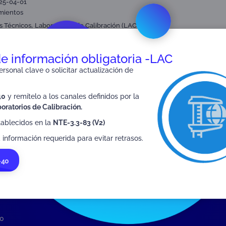
025-04-01
mientos
,
,
s Técnicos
Laboratorios de Calibración (LAC)
blico en general.
de información obligatoria -LAC
rsonal clave o solicitar actualización de
40
y remítelo a los canales definidos por la
SIGUIENTE
oratorios de Calibración.
FR-3.0-38
tablecidos en la
NTE-3.3-83 (V2)
 información requerida para evitar retrasos.
-40
40