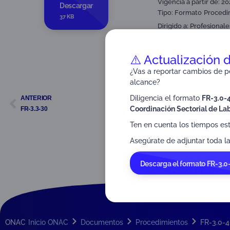
Vigencia a partir de: 2
Descargar
Tipo:
Formato
Procedi
37 KB
Dirigido a:
Profesionale
Partes interesadas y pú
⚠️ Actualización 
¿Vas a reportar cambios de pe
alcance?
Diligencia el formato
FR-3.0-
ANTERIOR
Coordinación Sectorial de Lab
FR-3.3-30
Ten en cuenta los tiempos es
Asegúrate de adjuntar toda la
Descarga el formato FR-3.0
ONAC
Inicio ONAC
Documentos
Procedimientos
FR-3.0-