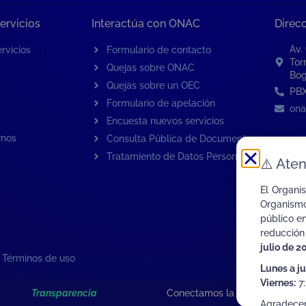
ervicios
Interactúa con ONAC
Direc
Av.
rvicios
Formulario de contacto
Tor
Quejas sobre ONAC
Bog
Quejas sobre un OEC
PBX
Formulario de apelación
ona
Encuesta nuevos servicios
rnos
Consulta Pública de Documentos
Tratamiento de Datos Personales
⚠️
Aten
El Organi
Organismo
público e
reducción
julio de 2
|
Términos de uso
Lunes a j
Viernes:
7:
Transparencia
Conectamos la Calidad de Col
Agradece