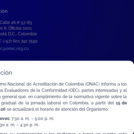
ción
 Calle 26 # 57-83
re 8, Oficina 1001
otá D.C., Colombia
: (+57) 601 742 7592
c@onac.org.co
ción
smo Nacional de Acreditación de Colombia (ONAC) informa a los
s Evaluadores de la Conformidad (OEC), partes interesadas y al
n general que, en cumplimiento de la normativa vigente sobre la
 gradual de la jornada laboral en Colombia, a partir del
15 de
026
se actualizará el horario de atención del Organismo:
ueves:
7:30 a. m. – 5:00 p. m.
30 a. m. – 4:30 p. m.
ombia con el Mundo