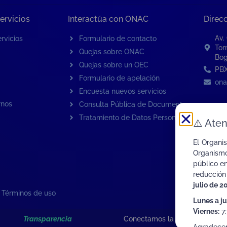
ervicios
Interactúa con ONAC
Direc
Av.
rvicios
Formulario de contacto
Tor
Quejas sobre ONAC
Bog
Quejas sobre un OEC
PBX
Formulario de apelación
ona
Encuesta nuevos servicios
rnos
Consulta Pública de Documentos
Tratamiento de Datos Personales
⚠️
Aten
El Organi
Organismo
público e
reducción
julio de 2
|
Términos de uso
Lunes a j
Viernes:
7:
Transparencia
Conectamos la Calidad de Col