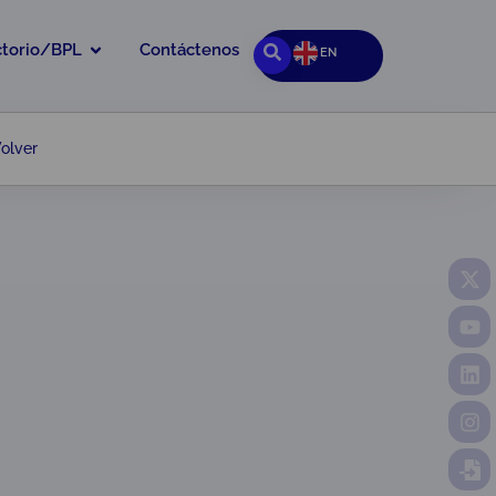
ctorio/BPL
Contáctenos
EN
olver