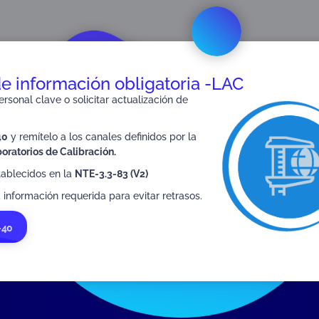
 de ensayo de Aptitud (PEA)
de información obligatoria -LAC
rsonal clave o solicitar actualización de
40
y remítelo a los canales definidos por la
SIGUIENTE
oratorios de Calibración.
FR-3.0-40
tablecidos en la
NTE-3.3-83 (V2)
 información requerida para evitar retrasos.
-40