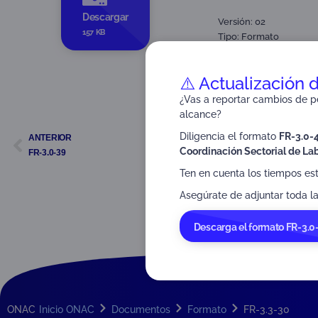
Descargar
Versión: 02
157 KB
Tipo:
Formato
Dirigido a:
Proveedores
⚠️ Actualización 
¿Vas a reportar cambios de pe
alcance?
Diligencia el formato
FR-3.0-
ANTERIOR
Coordinación Sectorial de Lab
FR-3.0-39
Ten en cuenta los tiempos es
Asegúrate de adjuntar toda la
Descarga el formato FR-3.0
ONAC
Inicio ONAC
Documentos
Formato
FR-3.3-30