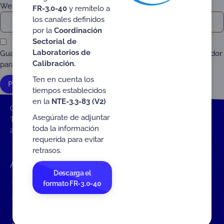
Web
FR-3.0-40
y remítelo a
los canales definidos
por la
Coordinación
Sectorial de
Laboratorios de
Guarda mi nombre, correo electrónico y web en este navegador
Calibración.
para la próxima vez que comente.
Ten en cuenta los
tiempos establecidos
en la
NTE-3.3-83 (V2)
ONAC
Inicio ONAC
Eventos
Asegúrate de adjuntar
Tercera ceremonia de entrega de diplomas de acreditación
toda la información
2023
requerida para evitar
retrasos.
Accesos rápidos
Descarga el
formato FR-3.0-40
Eventos
Tarifas MIT
Servicios de ONAC