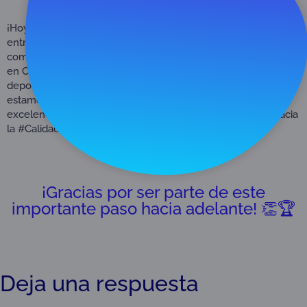
¡Hoy celebramos con gran orgullo la tercera ceremonia de
entrega de diplomas de #AcreditaciónONAC! Estamos
comprometidos en fortalecer la infraestructura de la calidad
en Colombia y agradecemos a todos aquellos que han
depositado su #ConfianzaEnLaCalidad ONAC. Juntos,
estamos trazando el camino hacia un futuro de calidad y
excelencia en Colombia. Únete a nosotros en este viaje hacia
la #CalidadComoEstrategia.
¡Gracias por ser parte de este
importante paso hacia adelante! 👏🏆
Deja una respuesta