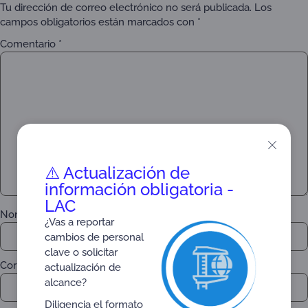
Tu dirección de correo electrónico no será publicada.
Los
campos obligatorios están marcados con
*
Comentario
*
⚠️ Actualización de
información obligatoria -
LAC
Nombre
*
¿Vas a reportar
cambios de personal
clave o solicitar
Correo electrónico
*
actualización de
alcance?
Diligencia el formato