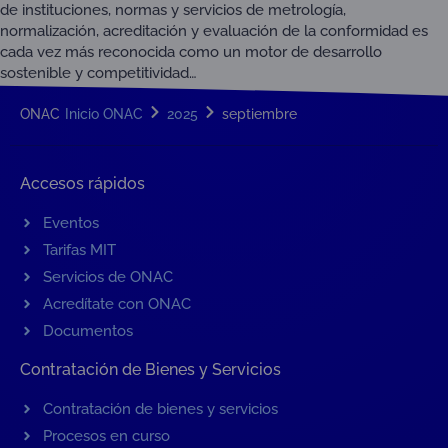
de instituciones, normas y servicios de metrología,
normalización, acreditación y evaluación de la conformidad es
cada vez más reconocida como un motor de desarrollo
sostenible y competitividad…
ONAC
Inicio ONAC
2025
septiembre
Accesos rápidos
Eventos
Tarifas MIT
Servicios de ONAC
Acredítate con ONAC
Documentos
Contratación de Bienes y Servicios
Contratación de bienes y servicios
Procesos en curso