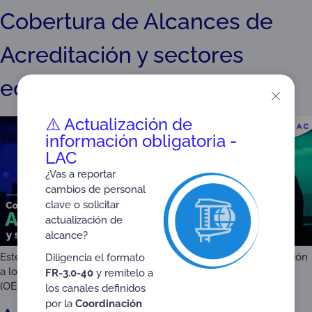
Cobertura de Alcances de
Acreditación y sectores
económicos
⚠️ Actualización de
información obligatoria -
LAC
¿Vas a reportar
cambios de personal
clave o solicitar
actualización de
alcance?
Este estudio analiza la cobertura de los servicios de acreditación
Diligencia el formato
a los distintos Organismos de Evaluación de la Conformidad
FR-3.0-40
y remítelo a
(OEC), entre los distintos sectores productivos del país.
los canales definidos
por la
Coordinación