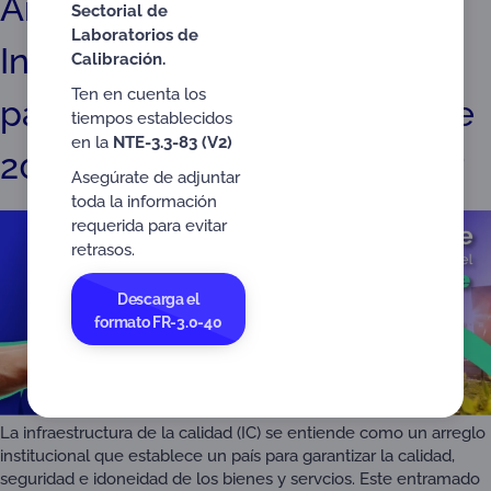
Análisis del Índice de
Sectorial de
Laboratorios de
Infraestructura de Calidad
Calibración.
Ten en cuenta los
para el Desarrollo Sostenible
tiempos establecidos
en la
NTE-3.3-83 (V2)
2024: ¿cómo está Colombia?
Asegúrate de adjuntar
toda la información
requerida para evitar
retrasos.
Descarga el
formato FR-3.0-40
La infraestructura de la calidad (IC) se entiende como un arreglo
institucional que establece un país para garantizar la calidad,
seguridad e idoneidad de los bienes y servcios. Este entramado