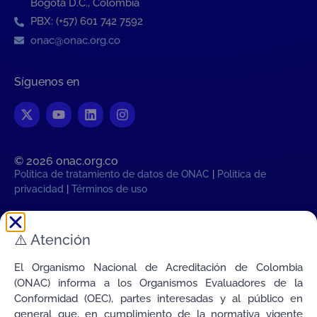
Bogotá D.C., Colombia
PBX: (+57) 601 742 7592
onac@onac.org.co
Síguenos en
© 2026 onac.org.co​
Política de tratamiento de datos de ONAC
|
Política de
privacidad
|
Términos de uso
Hora legal Colombiana:
⚠️
Atención
Vie, 7 de Agosto de 2026 05:20:33
PM
Transparencia
El Organismo Nacional de Acreditación de Colombia
Conectamos la Calidad de Colombia con el Mundo
(ONAC) informa a los Organismos Evaluadores de la
Conformidad (OEC), partes interesadas y al público en
general que, en cumplimiento de la normativa vigente