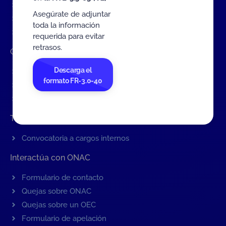
Servicios de ONAC
Asegúrate de adjuntar
Acredítate con ONAC
toda la información
Documentos
requerida para evitar
retrasos.
Contratación de Bienes y Servicios
Descarga el
Contratación de bienes y servicios
formato FR-3.0-40
Procesos en curso
Contratos vigentes
Trabaje con nosotros
Convocatoria a cargos internos
Interactúa con ONAC
Formulario de contacto
Quejas sobre ONAC
Quejas sobre un OEC
Formulario de apelación