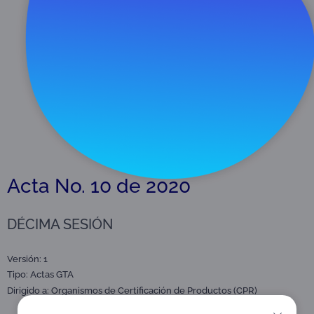
Descargar
397 KB
Acta No. 10 de 2020
DÉCIMA SESIÓN
Versión: 1
Tipo:
Actas GTA
Dirigido a:
Organismos de Certificación de Productos (CPR)