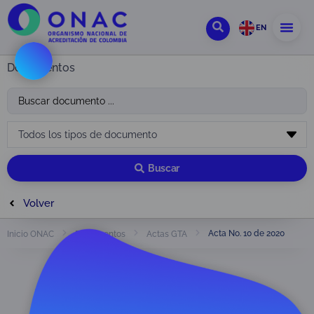
EN
Documentos
Buscar
Volver
Acta No. 10 de 2020
Inicio ONAC
Documentos
Actas GTA