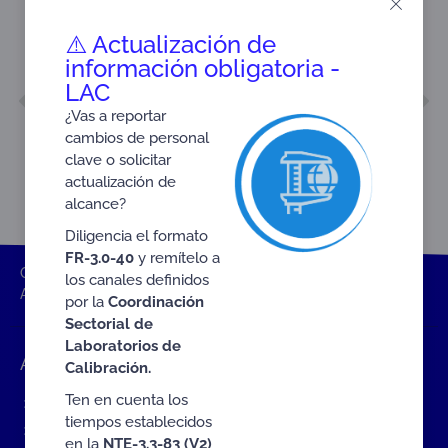
⚠️ Actualización de
información obligatoria -
LAC
ANTERIOR
SIGUIENTE
Acta No. 9 de 2019
Acta No. 2
¿Vas a reportar
cambios de personal
clave o solicitar
actualización de
alcance?
Diligencia el formato
FR-3.0-40
y remítelo a
ONAC
Inicio ONAC
Documentos
Actas GTA
los canales definidos
Acta No. 10 de 2020
por la
Coordinación
Sectorial de
Laboratorios de
Accesos rápidos
Calibración.
Ten en cuenta los
Eventos
tiempos establecidos
Tarifas MIT
en la
NTE-3.3-83 (V2)