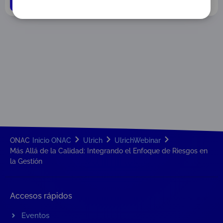
ONAC
Inicio ONAC
Ulrich
UlrichWebinar
Más Allá de la Calidad: Integrando el Enfoque de Riesgos en
la Gestión
Accesos rápidos
Eventos