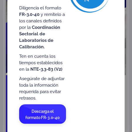
Diligencia el formato
FR-3.0-40
y remítelo a
los canales definidos
por la
Coordinación
Sectorial de
Laboratorios de
Calibración.
Ten en cuenta los
tiempos establecidos
en la
NTE-3.3-83 (V2)
13
Asegúrate de adjuntar
MYPIMES con voz propia |
toda la información
De usuarias a
requerida para evitar
protagonistas de la
retrasos.
agosto
Infraestructura de la
2026
Calidad
Descarga el
9:00 am.
formato FR-3.0-40
Inscríbete Virtual