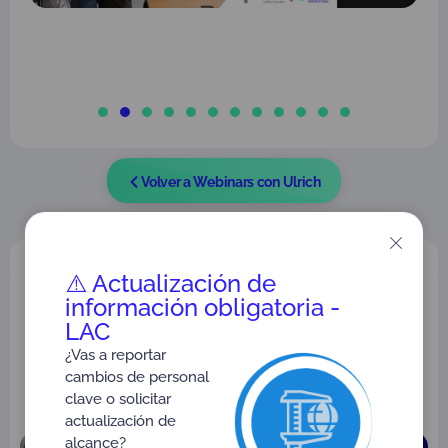
Volver a Webinars con Ulrich
Último artículo publicado:
⚠️ Actualización de
información obligatoria -
LAC
MIPYMES con voz propia
¿Vas a reportar
cambios de personal
clave o solicitar
Próximo Webinar:
actualización de
alcance?