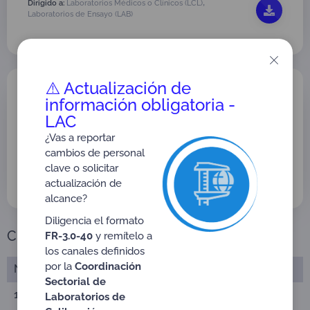
,
Dirigido a:
Laboratorios Médicos o Clínicos (LCL)
Laboratorios de Ensayo (LAB)
⚠️ Actualización de
ACTA No. 1 de 2020
INSTALACIÓN Y CONFORMACIÓN DE
información obligatoria -
GTA LAB AGROPECUARIO
LAC
Versión: 01
¿Vas a reportar
Tipo:
Actas GTA
cambios de personal
,
Dirigido a:
Laboratorios de Ensayo (LAB)
clave o solicitar
Laboratorios Médicos o Clínicos (LCL)
actualización de
alcance?
Diligencia el formato
Cronograma de Actividades
FR-3.0-40
y remítelo a
los canales definidos
por la
Coordinación
No.
Actividad
Fecha
Sectorial de
1
2020-09-
Conformación de Grupo Técnico
Laboratorios de
18