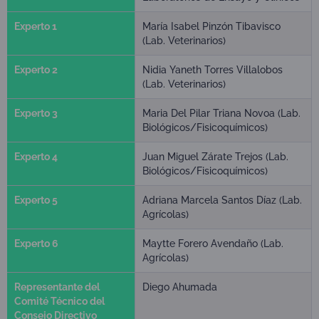
Experto 1
María Isabel Pinzón Tibavisco
(Lab. Veterinarios)
Experto 2
Nidia Yaneth Torres Villalobos
(Lab. Veterinarios)
Experto 3
Maria Del Pilar Triana Novoa (Lab.
Biológicos/Fisicoquímicos)
Experto 4
Juan Miguel Zárate Trejos (Lab.
Biológicos/Fisicoquímicos)
Experto 5
Adriana Marcela Santos Díaz (Lab.
Agrícolas)
Experto 6
Maytte Forero Avendaño (Lab.
Agrícolas)
Representante del
Diego Ahumada
Comité Técnico del
Consejo Directivo