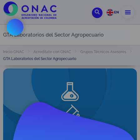
EN
GTA Laboratorios del Sector Agropecuario
Inicio ONAC
Acredítate con ONAC
Grupos Técnicos Asesores
GTA Laboratorios del Sector Agropecuario