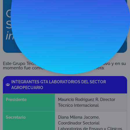
GTA Laboratorios del
Sector Agropecuario
inactivo
Este Grupo Técnico Asesor GTA se encuentra inactivo y en su
momento fue conformado de la siguiente manera:
INTEGRANTES GTA LABORATORIOS DEL SECTOR
AGROPECUARIO
Presidente
Mauricio Rodriguez R, Director
Técnico Internacional
Secretario
Diana Milena Jacome,
Coordinador Sectorial
Laboratorios de Ensayo y Clinicos