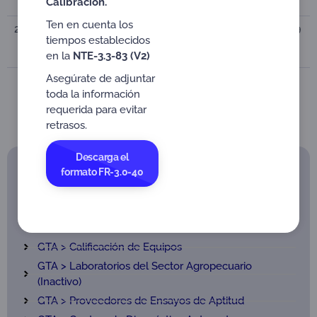
Asesor
Calibración.
Ten en cuenta los
2
2021-03-19
Acta No. 3 de 2021 – Cierre oficial
tiempos establecidos
GTA
en la
NTE-3.3-83 (V2)
Asegúrate de adjuntar
toda la información
Ir a LCL
Ir a LAB
requerida para evitar
retrasos.
Descarga el
Grupos
Técnicos
formato FR-3.0-40
Asesores GTA
GTA > Laboratorios
GTA > Calificación de Equipos
GTA > Laboratorios del Sector Agropecuario
(Inactivo)
GTA > Proveedores de Ensayos de Aptitud