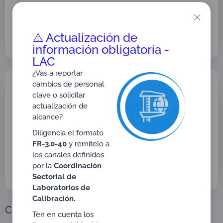
Versión: 01
Tipo:
Actas GTA
,
Dirigido a:
GTA Grupos Técnicos Asesores
Organismos de Validación y Verificación (OVV)
⚠️ Actualización de
información obligatoria -
LAC
¿Vas a reportar
Acta No. 01 de 2025
cambios de personal
CONFORMACIÓN GRUPO TÉCNICO
clave o solicitar
ASESOR PARA EL ESQUEMA DE
actualización de
ORGANISMOS DE VALIDACIÓN Y
alcance?
VERIFICACIÓN (OVV)
Diligencia el formato
Versión: 02
FR-3.0-40
y remítelo a
Tipo:
Actas GTA
,
Dirigido a:
GTA Grupos Técnicos Asesores
los canales definidos
Organismos de Validación y Verificación (OVV)
por la
Coordinación
Sectorial de
Laboratorios de
Calibración.
Cronograma de Actividades
Ten en cuenta los