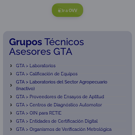
Ir a OVV
Grupos
Técnicos
Asesores GTA
GTA > Laboratorios
GTA > Calificación de Equipos
GTA > Laboratorios del Sector Agropecuario
(Inactivo)
GTA > Proveedores de Ensayos de Aptitud
GTA > Centros de Diagnóstico Automotor
GTA > OIN para RETIE
GTA > Entidades de Certificación Digital
GTA > Organismos de Verificación Metrológica