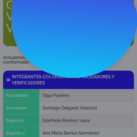
GTA Organismos
Validadores y
Verificadores
Actualmente este Grupo Técnico Asesor se encuentra
conformado de la siguiente manera:
INTEGRANTES GTA ORGANISMOS VALIDADORES Y
VERIFICADORES
Presidente
Olga Puentes
Secretario
Santiago Delgado Valencia
Experto 1
Estefanía Ramírez Isaza
Experto 2
Ana María Barrios Sarmiento