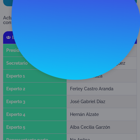
Actualmente este Grupo Técnico Asesor se encuentra
conformado de la siguiente manera:
INTEGRANTES GTA LABORATORIOS
Presidente
Mauricio Rodríguez
Secretario
Andrés Montaño Rodríguez
Experto 1
Belsy Tibaduiza
Experto 2
Ferley Castro Aranda
Experto 3
José Gabriel Díaz
Experto 4
Hernán Alzate
Experto 5
Alba Cecilia Garzón
Representante parte
No Aplica