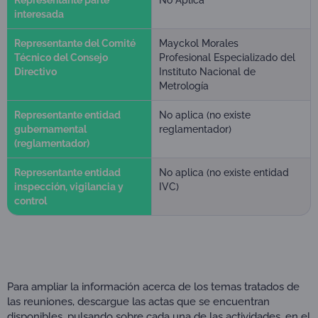
interesada
Representante del Comité
Mayckol Morales
Técnico del Consejo
Profesional Especializado del
Directivo
Instituto Nacional de
Metrología
Representante entidad
No aplica (no existe
gubernamental
reglamentador)
(reglamentador)
Representante entidad
No aplica (no existe entidad
inspección, vigilancia y
IVC)
control
Para ampliar la información acerca de los temas tratados de
las reuniones, descargue las actas que se encuentran
disponibles, pulsando sobre cada una de las actividades, en el