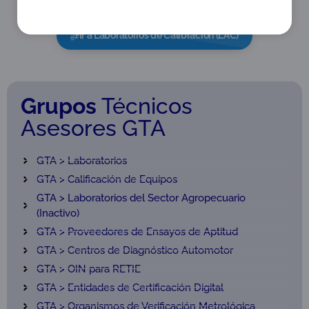
Ir a Laboratorios de Calibración (LAC)
Grupos
Técnicos
Asesores GTA
GTA > Laboratorios
GTA > Calificación de Equipos
GTA > Laboratorios del Sector Agropecuario
(Inactivo)
GTA > Proveedores de Ensayos de Aptitud
GTA > Centros de Diagnóstico Automotor
GTA > OIN para RETIE
GTA > Entidades de Certificación Digital
GTA > Organismos de Verificación Metrológica