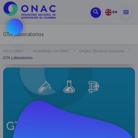
EN
GTA Laboratorios
Inicio ONAC
Acredítate con ONAC
Grupos Técnicos Asesores
GTA Laboratorios
GTA Laboratorios