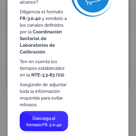
alcance?
Diligencia el formato
10
ACTA No. 8 de 2023
2023-07-
Criterio Específicos de
05
FR-3.0-40
y remítelo a
Acreditación
los canales definidos
por la
Coordinación
Sectorial de
11
ACTA No. 9 de 2023
2023-08-
Laboratorios de
Criterio Específicos de
02
Calibración.
Acreditación
Ten en cuenta los
12
ACTA No. 10 de 2023
2023-10-09
tiempos establecidos
Criterio Específicos de
en la
NTE-3.3-83 (V2)
Acreditación
Asegúrate de adjuntar
toda la información
requerida para evitar
retrasos.
Ir a Laboratorios Médicos o Clínicos (LCL)
Descarga el
formato FR-3.0-40
Ir a Laboratorios de Ensayo (LAB)