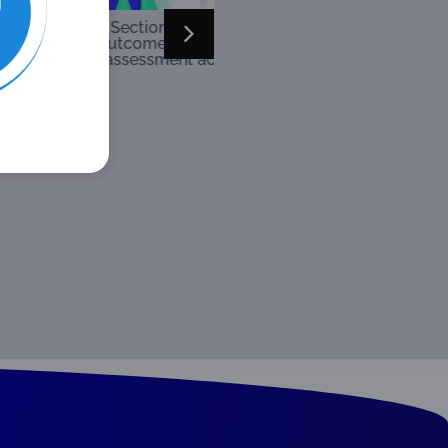
ction 8: Impartiality and
Section 9: Management
Independence
SystemSection