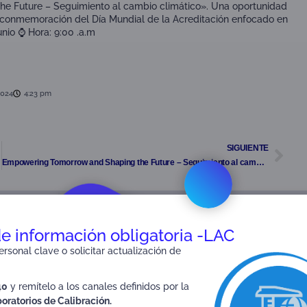
e Future – Seguimiento al cambio climático». Una oportunidad
la conmemoración del Día Mundial de la Acreditación enfocado en
unio ⌚ Hora: 9:00 .a.m
2024
4:23 pm
SIGUIENTE
Empowering Tomorrow and Shaping the Future – Seguimiento al cambio climático
de información obligatoria -LAC
rsonal clave o solicitar actualización de
40
y remítelo a los canales definidos por la
oratorios de Calibración.