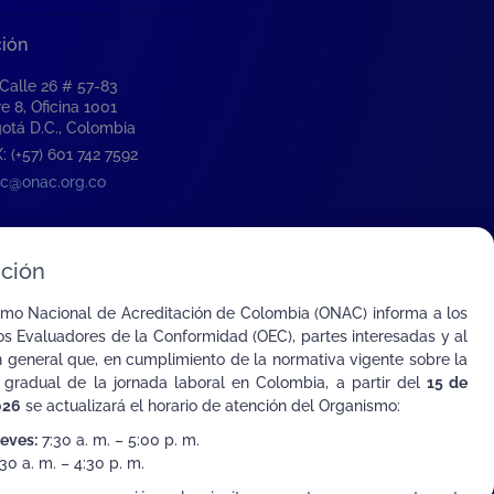
ción
 Calle 26 # 57-83
re 8, Oficina 1001
otá D.C., Colombia
: (+57) 601 742 7592
c@onac.org.co
ción
smo Nacional de Acreditación de Colombia (ONAC) informa a los
s Evaluadores de la Conformidad (OEC), partes interesadas y al
n general que, en cumplimiento de la normativa vigente sobre la
 gradual de la jornada laboral en Colombia, a partir del
15 de
026
se actualizará el horario de atención del Organismo:
ueves:
7:30 a. m. – 5:00 p. m.
30 a. m. – 4:30 p. m.
ombia con el Mundo