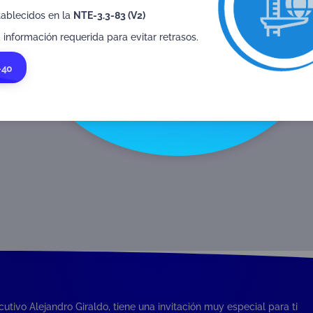
tablecidos en la
NTE-3.3-83 (V2)
utsourced
Section 7: Organizational
Se
ties
structure
 información requerida para evitar retrasos.
-40
cutivo Alejandro Giraldo, tiene una invitación muy especial para ti