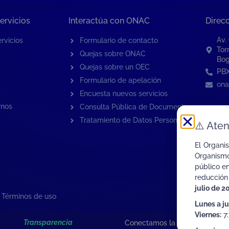
ervicios
Interactúa con ONAC
Direc
Av.
rvicios
Formulario de contacto
Tor
Quejas sobre ONAC
Bog
Quejas sobre un OEC
PBX
Formulario de apelación
ona
Encuesta nuevos servicios
rnos
Consulta Pública de Documentos
Tratamiento de Datos Personales
⚠️
Aten
El Organi
Organismo
público e
reducción
julio de 2
|
Términos de uso
Lunes a j
Viernes:
7:
Transparencia
Conectamos la Calidad de Col