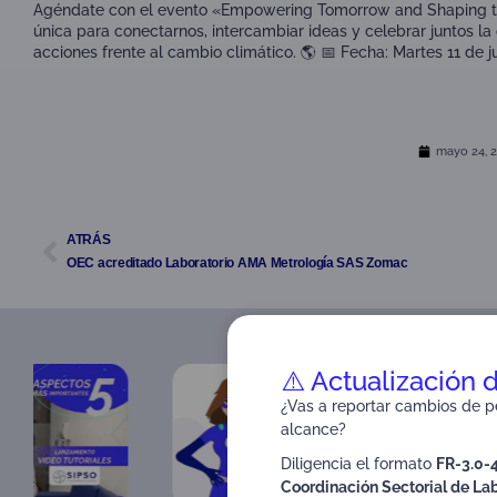
Agéndate con el evento «Empowering Tomorrow and Shaping th
única para conectarnos, intercambiar ideas y celebrar juntos 
acciones frente al cambio climático. 🌎 📅 Fecha: Martes 11 de j
mayo 24, 
ATRÁS
OEC acreditado Laboratorio AMA Metrología SAS Zomac
⚠️ Actualización 
¿Vas a reportar cambios de pe
alcance?
Diligencia el formato
FR-3.0-
Coordinación Sectorial de Lab