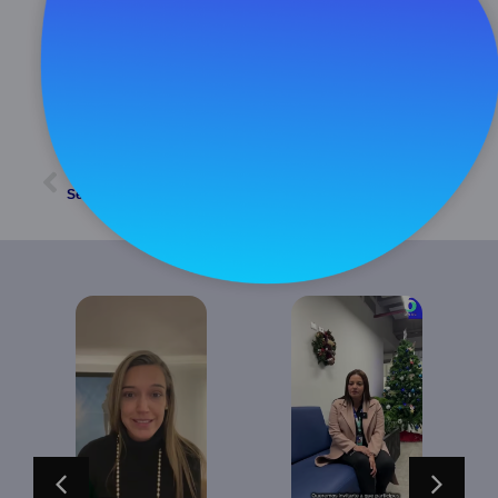
febrero 25, 2025
11:25 am
ATRÁS
SIGUIENTE
Section 6: Outsourced activities
Section 3: Resources – People participating in the Conformity Assessment Activities
INTRO 5 tips
Section 1:
(Lanzamiento
Information o
video tutoriales)
applying C