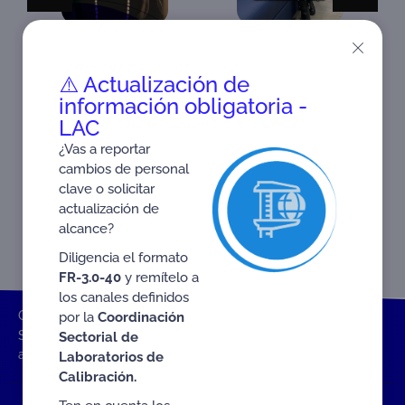
ABLEMOS
AC•TUALIDAD! #CRC
⚠️ Actualización de
información obligatoria -
LAC
¿Vas a reportar
cambios de personal
clave o solicitar
actualización de
alcance?
Diligencia el formato
FR-3.0-40
y remítelo a
los canales definidos
ONAC
Inicio ONAC
Videos y Multimedia
SIPSO
por la
Coordinación
Section 5: records – outcome of conformity assessment
Sectorial de
activities
Laboratorios de
Calibración.