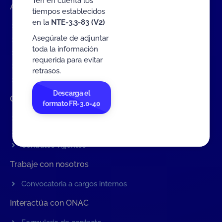
Ten en cuenta los
Accesos rápidos
tiempos establecidos
en la
NTE-3.3-83 (V2)
Eventos
Asegúrate de adjuntar
Tarifas MIT
toda la información
Servicios de ONAC
requerida para evitar
Acredítate con ONAC
retrasos.
Documentos
Descarga el
Contratación de Bienes y Servicios
formato FR-3.0-40
Contratación de bienes y servicios
Procesos en curso
Contratos vigentes
Trabaje con nosotros
Convocatoria a cargos internos
Interactúa con ONAC