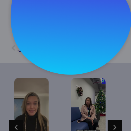
febrero 25, 2025
11:27 am
ATRÁS
SIGUIENTE
Section 3: Resources – People participating in the Conformity Assessment Activities
Section 1: Information of the applying CAB
INTRO 5 tips
Section 1:
(Lanzamiento
Information of the
video tutoriales)
applying CAB