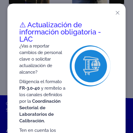
S
IDAD! #CRC
⚠️ Actualización de
información obligatoria -
LAC
¿Vas a reportar
cambios de personal
clave o solicitar
actualización de
alcance?
Diligencia el formato
FR-3.0-40
y remítelo a
los canales definidos
por la
Coordinación
ONAC
Inicio ONAC
Videos y Multimedia
SIPSO
Sectorial de
Section 2: Requested accreditation scope
Laboratorios de
Calibración.
Ten en cuenta los
Accesos rápidos