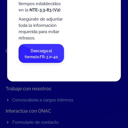
tiempos establecidos
Eventos
en la
NTE-3.3-83 (V2)
Tarifas MIT
Asegúrate de adjuntar
Servicios de ONAC
toda la información
requerida para evitar
Acredítate con ONAC
retrasos.
Documentos
Contratación de Bienes y Servicios
Descarga el
formato FR-3.0-40
Contratación de bienes y servicios
Procesos en curso
Contratos vigentes
Trabaje con nosotros
Convocatoria a cargos internos
Interactúa con ONAC
Formulario de contacto